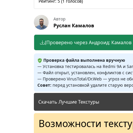
Рейтинг:
5
(
1
голосов)
Автор
Руслан Камалов
(Проверено через Андроид: Камалов Р
Проверка файла выполнена вручную
— Установка тестировалась на Redmi 9A и S
— Файл открыт, установлен, конфликтов с си
— Проверено VirusTotal/Dr.Web — угроз не о
Совет:
перед установкой удалите старую верс
Скачать Лучшие Текстуры
Возможности текст