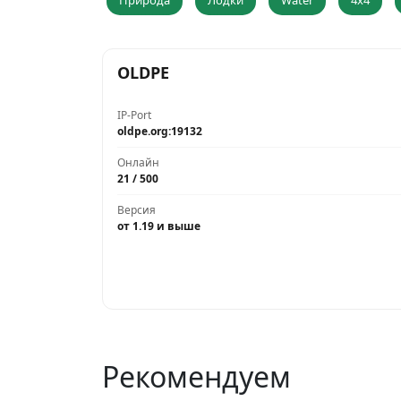
Природа
Лодки
Water
4x4
OLDPE
IP-Port
oldpe.org:19132
Онлайн
21 / 500
Версия
от 1.19 и выше
Рекомендуем