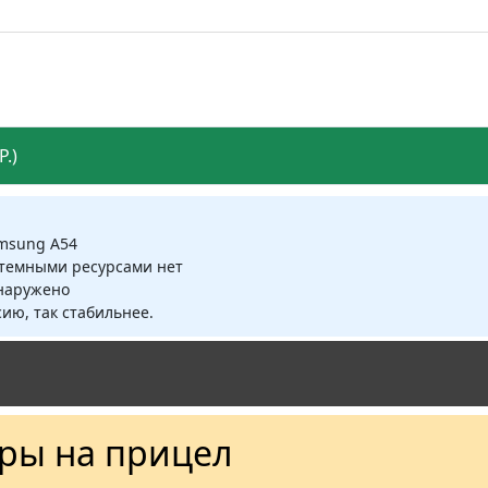
.)
amsung A54
стемными ресурсами нет
бнаружено
ию, так стабильнее.
уры на прицел