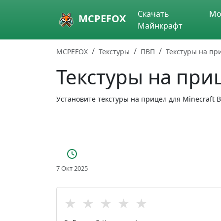
Skip to main content
Скачать
Мо
MCPEFOX
Майнкрафт
MCPEFOX
Текстуры
ПВП
Текстуры на пр
Текстуры на при
Установите текстуры на прицел для Minecraft Be
7 Окт 2025
★
★
★
★
★