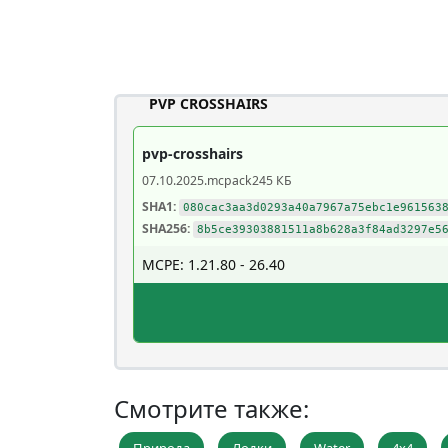
PVP CROSSHAIRS
pvp-crosshairs
07.10.2025
.mcpack
245 КБ
SHA1:
080cac3aa3d0293a40a7967a75ebc1e961563
SHA256:
8b5ce39303881511a8b628a3f84ad3297e5
MCPE: 1.21.80 - 26.40
Смотрите также: