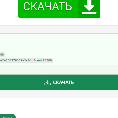
898
6e2e766576367e2c64c3ceaf06209
СКАЧАТЬ