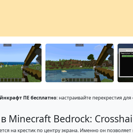
айнкрафт ПЕ бесплатно
: настраивайте перекрестия для 
 Minecraft Bedrock: Crosshai
ется на крестик по центру экрана. Именно он позволяет