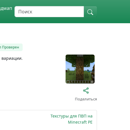
идмап
л Проверен
е вариации.
Поделиться
Текстуры для ПВП на
Minecraft PE