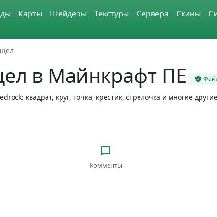
ды
Карты
Шейдеры
Текстуры
Сервера
Скины
С
ицел
цел в Майнкрафт ПЕ
Фай
drock: квадрат, круг, точка, крестик, стрелочка и многие други
Комменты