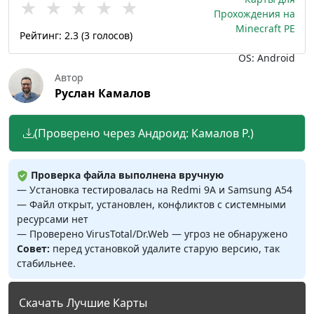
★
★
★
★
★
Прохождения на
Minecraft PE
Рейтинг:
2.3
(
3
голосов)
OS: Android
Автор
Руслан Камалов
(Проверено через Андроид: Камалов Р.)
Проверка файла выполнена вручную
— Установка тестировалась на Redmi 9A и Samsung A54
— Файл открыт, установлен, конфликтов с системными
ресурсами нет
— Проверено VirusTotal/Dr.Web — угроз не обнаружено
Совет:
перед установкой удалите старую версию, так
стабильнее.
Скачать Лучшие Карты