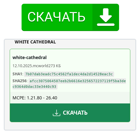
WHITE CATHEDRAL
white-cathedral
12.10.2025
.mcworld
273 КБ
SHA1:
7b07dab3eadc75c4562fa1dec4da2d14528eac3c
SHA256:
afcc3075064507eeb2b6616e3256572237119f5ba3de
c9364d0dac33e3440c93
MCPE: 1.21.80 - 26.40
СКАЧАТЬ