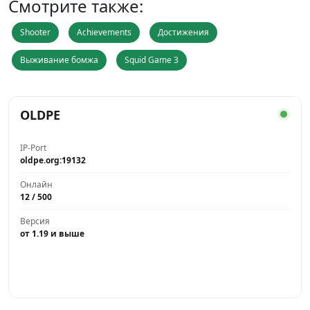
Смотрите также:
Shooter
Achievements
Достижения
Выживание бомжа
Squid Game 3
OLDPE
IP-Port
oldpe.org:19132
Онлайн
12 / 500
Версия
от 1.19 и выше
Играть