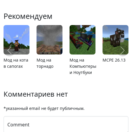
Рекомендуем
26.13
Карта
MCPE 26.1
Карта ада
Карта на
расширяющийся
мини иг
барьер
Комментариев нет
*указанный email не будет публичным.
Comment