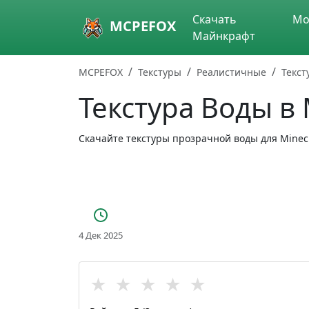
Skip to main content
Скачать
Мо
MCPEFOX
Майнкрафт
MCPEFOX
Текстуры
Реалистичные
Текст
Текстура Воды в
Скачайте текстуры прозрачной воды для Minecr
4 Дек 2025
★
★
★
★
★