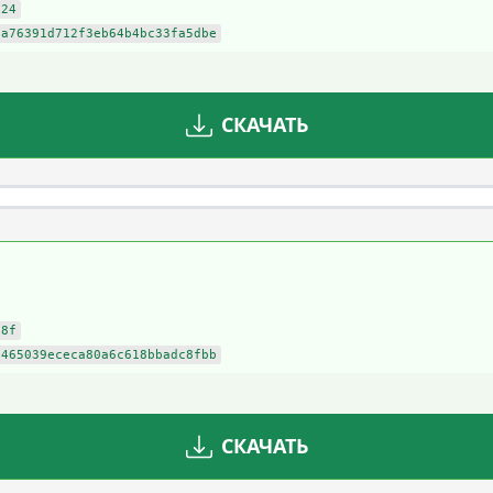
f24
ca76391d712f3eb64b4bc33fa5dbe
СКАЧАТЬ
08f
2465039ececa80a6c618bbadc8fbb
СКАЧАТЬ