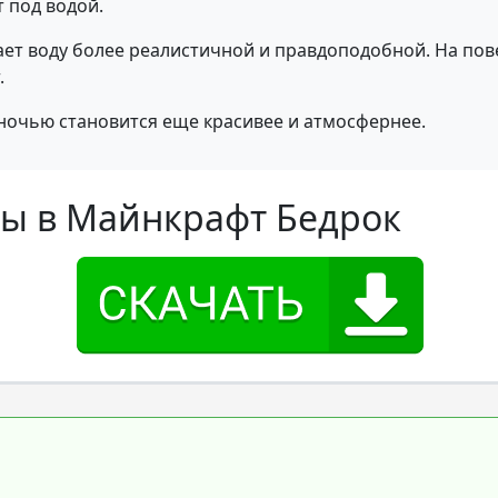
т под водой.
елает воду более реалистичной и правдоподобной. На п
.
 ночью становится еще красивее и атмосфернее.
ды в Майнкрафт Бедрок