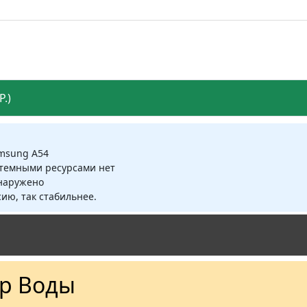
.)
amsung A54
стемными ресурсами нет
бнаружено
ию, так стабильнее.
ур Воды