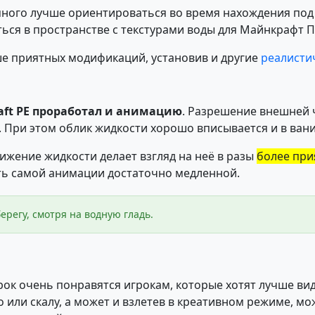
ного лучше ориентироваться во время нахождения под
ься в пространстве с текстурами воды для Майнкрафт П
е приятных модификаций, установив и другие
реалисти
raft PE проработал и анимацию
. Разрешение внешней 
 При этом облик жидкости хорошо вписывается и в ван
вижение жидкости делает взгляд на неё в разы
более при
сть самой анимации достаточно медленной.
ерегу, смотря на водную гладь.
ок очень понравятся игрокам, которые хотят лучше виде
 или скалу, а может и взлетев в креативном режиме, мо