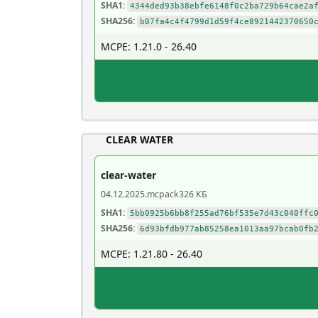
SHA1:
4344ded93b38ebfe6148f0c2ba729b64cae2a
SHA256:
b07fa4c4f4799d1d59f4ce8921442370650
MCPE: 1.21.0 - 26.40
CLEAR WATER
clear-water
04.12.2025
.mcpack
326 КБ
SHA1:
5bb0925b6bb8f255ad76bf535e7d43c040ffc
SHA256:
6d93bfdb977ab85258ea1013aa97bcab0fb
MCPE: 1.21.80 - 26.40