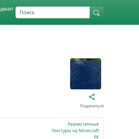
идмап
Поделиться
Реалистичные
Текстуры на Minecraft
PE