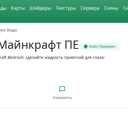
ды
Карты
Шейдеры
Текстуры
Сервера
Скины
С
ура Воды
 Майнкрафт ПЕ
Файл Проверен
aft Bedrock: сделайте жидкость приятной для глаза!
Комменты