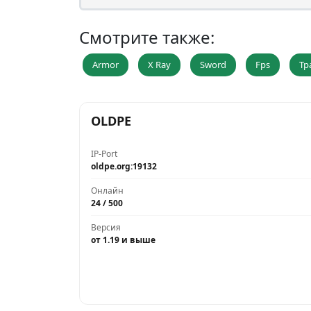
Смотрите также:
Armor
X Ray
Sword
Fps
Тр
OLDPE
IP-Port
oldpe.org:19132
Онлайн
24 / 500
Версия
от 1.19 и выше