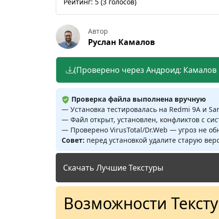
Рейтинг:
5
(
3
голосов)
Автор
Руслан Камалов
(Проверено через Андроид: Камалов Р
Проверка файла выполнена вручную
— Установка тестировалась на Redmi 9A и S
— Файл открыт, установлен, конфликтов с си
— Проверено VirusTotal/Dr.Web — угроз не о
Совет:
перед установкой удалите старую верс
Скачать Лучшие Текстуры
Возможности Текст