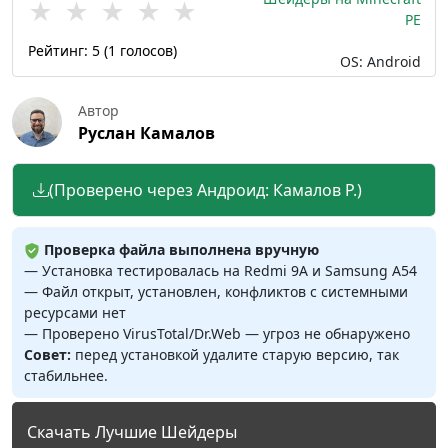
★
★
★
★
★
PE
Рейтинг:
5
(
1
голосов)
OS: Android
Автор
Руслан Камалов
(Проверено через Андроид: Камалов Р.)
Проверка файла выполнена вручную
— Установка тестировалась на Redmi 9A и Samsung A54
— Файл открыт, установлен, конфликтов с системными
ресурсами нет
— Проверено VirusTotal/Dr.Web — угроз не обнаружено
Совет:
перед установкой удалите старую версию, так
стабильнее.
Скачать Лучшие Шейдеры