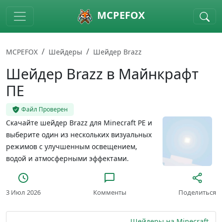
Skip to main content
MCPEFOX
MCPEFOX
Шейдеры
Шейдер Brazz
Шейдер Brazz в Майнкрафт
ПЕ
Файл Проверен
Скачайте шейдер Brazz для Minecraft PE и
выберите один из нескольких визуальных
режимов с улучшенным освещением,
водой и атмосферными эффектами.
3 Июл 2026
Комменты
Поделиться
Шейдеры на Minecraft