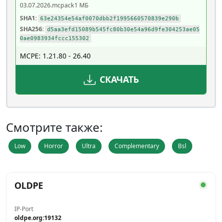
03.07.2026
.mcpack
1 МБ
SHA1:
63e24354e54af0070dbb2f1995660570839e290b
SHA256:
d5aa3efd15089b545fc80b30e54a96d9fe304253ae05
0ae0983934fccc155302
MCPE: 1.21.80 - 26.40
СКАЧАТЬ
Смотрите также:
Low
Horror
Ultra
Complementary
Bsl
OLDPE
IP-Port
oldpe.org:19132