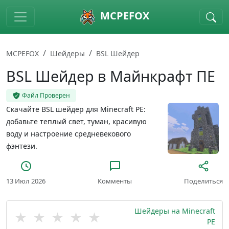
Skip to main content
MCPEFOX
MCPEFOX
Шейдеры
BSL Шейдер
BSL Шейдер в Майнкрафт ПЕ
Файл Проверен
Скачайте BSL шейдер для Minecraft PE:
добавьте теплый свет, туман, красивую
воду и настроение средневекового
фэнтези.
13 Июл 2026
Комменты
Поделиться
Шейдеры на Minecraft
★
★
★
★
★
PE