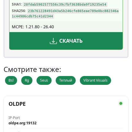
SHA1:
20fdab5902577556c39cfbf3638bda9f19235e54
SHA256:
23b761228491d43a5b246cfe865eae789e0bc882346a
1c44906cdb75c41d2344
MCPE: 1.21.80 - 26.40
СКАЧАТЬ
Смотрите также:
Bsl
Rg
Seus
Теплый
Vibrant Visuals
OLDPE
IP-Port
oldpe.org:19132