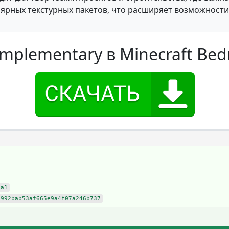
рных текстурных пакетов, что расширяет возможности
plementary в Minecraft Bed
8a1
b992bab53af665e9a4f07a246b737