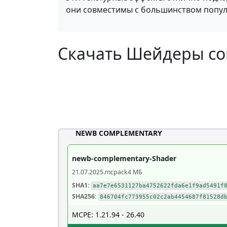
они совместимы с большинством популя
Скачать Шейдеры com
NEWB COMPLEMENTARY
newb-complementary-Shader
21.07.2025
.mcpack
4 МБ
SHA1:
aa7e7e6531127ba4752622fda6e1f9ad5491f
SHA256:
846704fc773955c02c2ab4454687f81528d
MCPE: 1.21.94 - 26.40