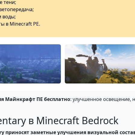
е тени;
ветопередача;
 воды;
 в Minecraft PE.
ля Майнкрафт ПЕ бесплатно
: улучшенное освещение, 
ary в Minecraft Bedrock
ary приносят заметные улучшения визуальной сост