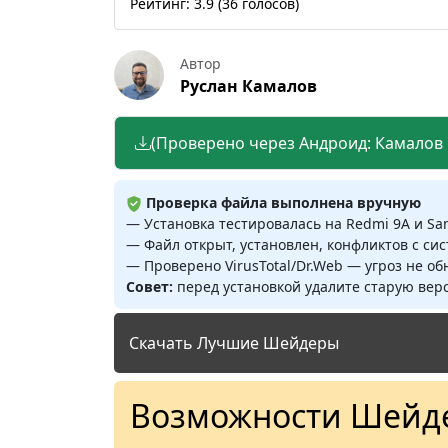
Рейтинг:
3.9
(
36
голосов)
Автор
Руслан Камалов
(Проверено через Андроид: Камалов Р
Проверка файла выполнена вручную
— Установка тестировалась на Redmi 9A и S
— Файл открыт, установлен, конфликтов с си
— Проверено VirusTotal/Dr.Web — угроз не о
Совет:
перед установкой удалите старую верс
Скачать Лучшие Шейдеры
Возможности Шейде