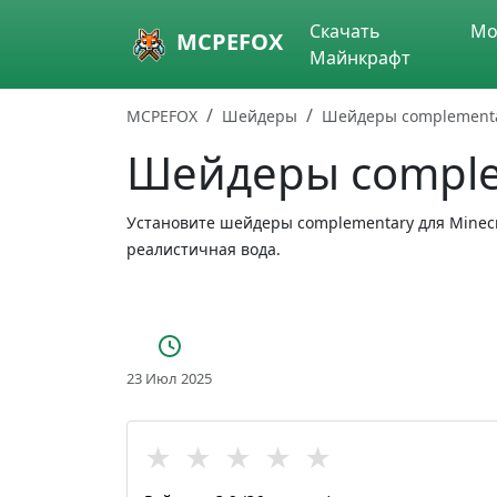
Skip to main content
Скачать
Мо
MCPEFOX
Майнкрафт
MCPEFOX
Шейдеры
Шейдеры complement
Шейдеры comple
Установите шейдеры complementary для Minecra
реалистичная вода.
23 Июл 2025
★
★
★
★
★