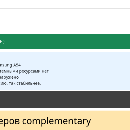
.)
amsung A54
стемными ресурсами нет
бнаружено
ию, так стабильнее.
ров complementary