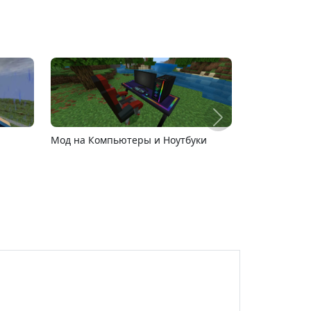
р
Карта ада