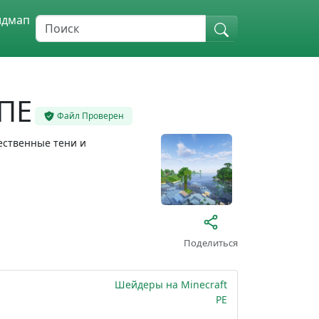
идмап
ПЕ
Файл Проверен
ественные тени и
Поделиться
Шейдеры на Minecraft
PE