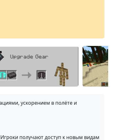
циями, ускорением в полёте и
Игроки получают доступ к новым видам