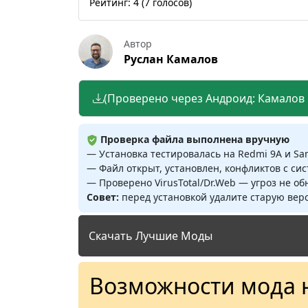
Рейтинг:
4
(
7
голосов)
Автор
Руслан Камалов
(Проверено через Андроид: Камалов Р
Проверка файла выполнена вручную
— Установка тестировалась на Redmi 9A и S
— Файл открыт, установлен, конфликтов с си
— Проверено VirusTotal/Dr.Web — угроз не о
Совет:
перед установкой удалите старую верс
Скачать Лучшие Моды
Возможности мода 