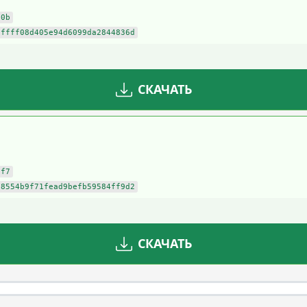
90b
0ffff08d405e94d6099da2844836d
СКАЧАТЬ
af7
88554b9f71fead9befb59584ff9d2
СКАЧАТЬ