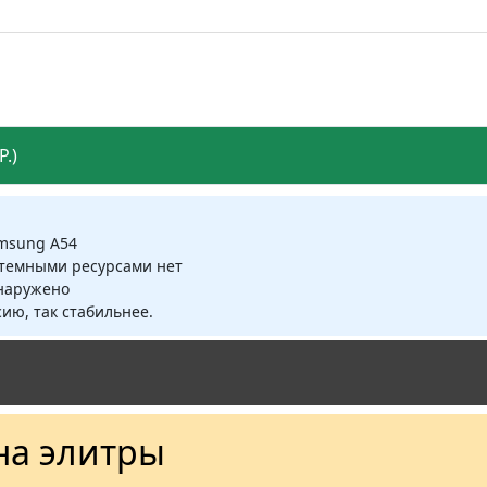
.)
amsung A54
стемными ресурсами нет
бнаружено
ию, так стабильнее.
на элитры