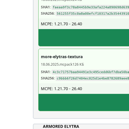
SHA1:
faeaa9f3c78a8445b9e33afa224a890698d63
SHA256:
561255f35c0a8a00efcf10317a2b3544391
MCPE: 1.21.70 - 26.40
more-elytras-textura
18.06.2025
.mcpack
126 КБ
SHA1:
4c3c71757baa94491e3c495cedd6bf7dba50b
SHA256:
c9bbb6f26d7404ec025d1e4be8782689aee
MCPE: 1.21.70 - 26.40
ARMORED ELYTRA