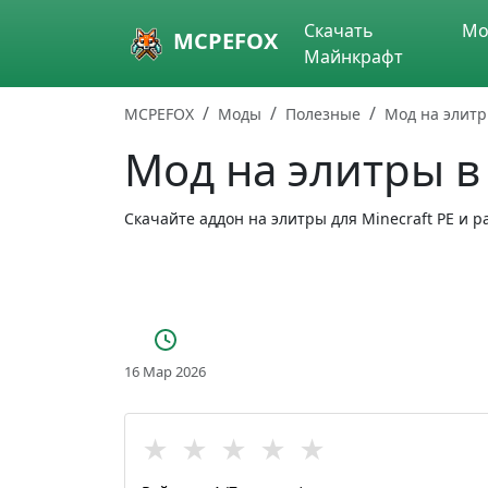
Skip to main content
Скачать
Мо
MCPEFOX
Майнкрафт
MCPEFOX
Моды
Полезные
Мод на элит
Мод на элитры в
Скачайте аддон на элитры для Minecraft PE и
16 Мар 2026
★
★
★
★
★