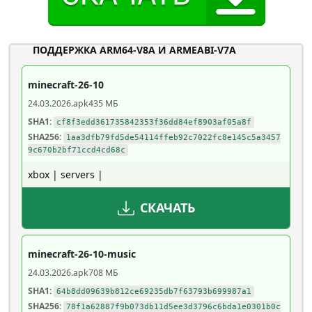
ПОДДЕРЖКА ARM64-V8A И ARMEABI-V7A
minecraft-26-10
24.03.2026
.apk
435 МБ
SHA1:
cf8f3edd361735842353f36dd84ef8903af05a8f
SHA256:
1aa3dfb79fd5de54114ffeb92c7022fc8e145c5a3457
9c670b2bf71ccd4cd68c
xbox | servers |
СКАЧАТЬ
minecraft-26-10-music
24.03.2026
.apk
708 МБ
SHA1:
64b8dd09639b812ce69235db7f63793b699987a1
SHA256:
78f1a62887f9b073db11d5ee3d3796c6bda1e0301b0c