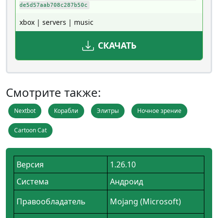
de5d57aab708c287b50c
xbox | servers | music
СКАЧАТЬ
Смотрите также:
Nextbot
Корабли
Элитры
Ночное зрение
Cartoon Cat
Версия
1.26.10
Система
Андроид
Правообладатель
Mojang (Microsoft)