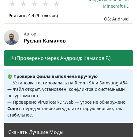
★
★
★
★
★
Minecraft PE
Рейтинг:
4.4
(
9
голосов)
OS: Android
Автор
Руслан Камалов
(Проверено через Андроид: Камалов Р.)
Проверка файла выполнена вручную
— Установка тестировалась на Redmi 9A и Samsung A54
— Файл открыт, установлен, конфликтов с системными
ресурсами нет
— Проверено VirusTotal/Dr.Web — угроз не обнаружено
Совет:
перед установкой удалите старую версию, так
стабильнее.
Скачать Лучшие Моды