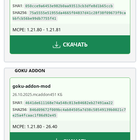
SHA1:
050cce9a6453e982b0aa93513cb3dfe8d1b65ccb
SHA256:
75a5555e51955da4665f04837d41c28f38f09673f9ca
bbfcb56be99db7755f41
MCPE: 1.21.80 - 1.21.81
СКАЧАТЬ
GOKU ADDON
goku-addon-mod
26.10.2025
.mcaddon
451 КБ
SHA1:
4641de611168e74a548c813e84682eb27491aa22
SHA256:
846d09672f009bc4ab84505a7d38c58549139b0021c7
e25a4fcaac1f86d92e45
MCPE: 1.21.80 - 26.40