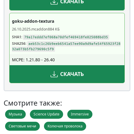
СКАЧАТЬ
goku-addon-textura
26.10.2025
.mcaddon
884 КБ
SHA1:
79a17eddd7ef068a70dfef469418fe025088bd35
SHA256:
aeb53c1c26b9eeb6541a57ee90a9d9afe54f65923f28
32a073b5fb279690c5f9
MCPE: 1.21.80 - 26.40
СКАЧАТЬ
Смотрите также:
Музыка
Science Update
Immersive
Световые мечи
Колючая проволока