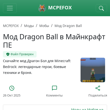
Skip to main content
MCPEFOX
MCPEFOX
Моды
Мобы
Мод Dragon Ball
Мод Dragon Ball в Майнкрафт
ПЕ
Файл Проверен
Скачайте мод Драгон Бол для Minecraft
Bedrock: легендарные герои, боевые
техники и броня.
26 Окт 2025
Комменты
Поделиться
Моды на Мобов на