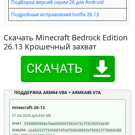
Подборка версий серии 26 для Android
Подробные исправления hotfix 26.13
Скачать Minecraft Bedrock Edition
26.13 Крошечный захват
ПОДДЕРЖКА ARM64-V8A + ARMEABI-V7A
minecraft-26-13
07.04.2026
.apk
436 МБ
SHA1:
039d60d98aefaaed56d476b2a73cff629652aa40
SHA256:
a1ab4127f2450874fadf0dbd8493efbb021f78abb206