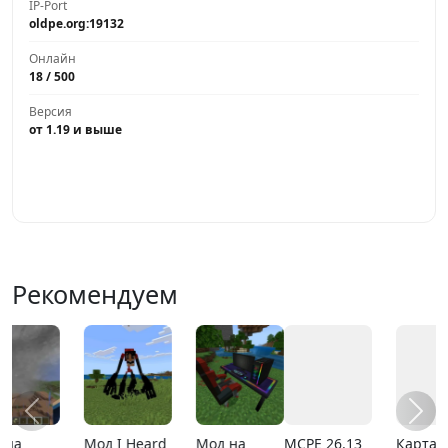
IP-Port
oldpe.org:19132
Онлайн
18 / 500
Версия
от 1.19 и выше
Играть
Рекомендуем
MCPE 26.13
Карта
MCPE 26.1
Карта ада