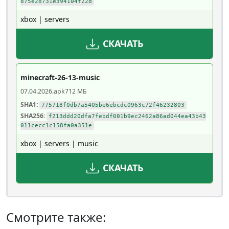
875e28731e394104f22d
xbox | servers
СКАЧАТЬ
minecraft-26-13-music
07.04.2026
.apk
712 МБ
SHA1:
775718f0db7a5405be6ebcdc0963c72f46232803
SHA256:
f213ddd20dfa7febdf001b9ec2462a86ad044ea43b43
011cecc1c158fa0a351e
xbox | servers | music
СКАЧАТЬ
Смотрите также: