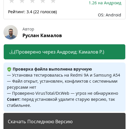
★
★
★
★
★
1.26 на Андроид
Рейтинг:
3.4
(
22
голосов)
OS: Android
Автор
Руслан Камалов
(Проверено через Андроид: Камалов Р.)
Проверка файла выполнена вручную
— Установка тестировалась на Redmi 9A и Samsung A54
— Файл открыт, установлен, конфликтов с системными
ресурсами нет
— Проверено VirusTotal/Dr.Web — угроз не обнаружено
Совет:
перед установкой удалите старую версию, так
стабильнее.
Скачать Последнюю Версию