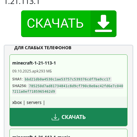
1.21.113.1
ДЛЯ СЛАБЫХ ТЕЛЕФОНОВ
minecraft-1-21-113-1
09.10.2025
.apk
293 МБ
SHA1:
bbd21db0a4530c1ae53757c539376cdf7ba9cc17
SHA256:
785250d7ad81734841c8d9cf790c8e0ac42fd6e7c040
7211a0ef7185965462d9
xbox | servers |
СКАЧАТЬ