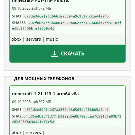
minecraft-1-21-113-1-music
09.10.2025
.apk
572 МБ
SHA1:
d77da3dce19616661ea3d94e9c9cf7bd1ad4a04b
SHA256:
202fa6c4ad5b4804e323a86c7cc457660da4dd3718cf
eddc0f43bbfef2659c41
xbox | servers | music
СКАЧАТЬ
ДЛЯ МОЩНЫХ ТЕЛЕФОНОВ
minecraft-1-21-113-1-arm64-v8a
09.10.2025
.apk
307 МБ
SHA1:
e511d2e604fa0d7a3567e93d565da288b05afeef
SHA256:
c85a4b1b41d77fb02aedbe0b709bcaa7c5213fe83b79
26b323f864a0a1cf2c53
xbox | servers |