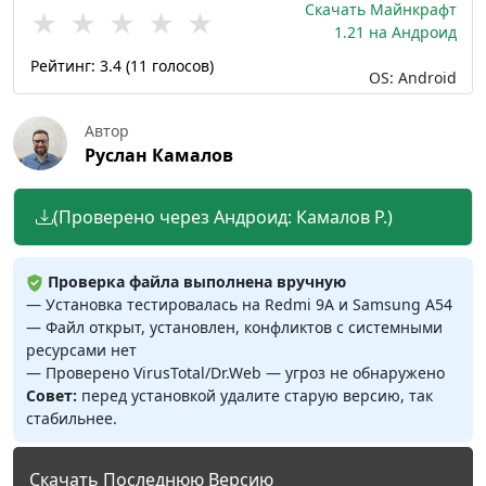
Скачать Майнкрафт
★
★
★
★
★
1.21 на Андроид
Рейтинг:
3.4
(
11
голосов)
OS: Android
Автор
Руслан Камалов
(Проверено через Андроид: Камалов Р.)
Проверка файла выполнена вручную
— Установка тестировалась на Redmi 9A и Samsung A54
— Файл открыт, установлен, конфликтов с системными
ресурсами нет
— Проверено VirusTotal/Dr.Web — угроз не обнаружено
Совет:
перед установкой удалите старую версию, так
стабильнее.
Скачать Последнюю Версию