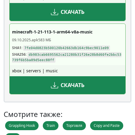
СКАЧАТЬ
minecraft-1-21-113-1-arm64-v8a-music
09.10.2025
.apk
583 МБ
SHA1:
7fe04d0823b500120b42663db164c9bec9011e09
SHA256:
db983cab6695562ca21280b31f26e28b8d60fe2bbc53
739f6b5ba89d5eec88ff
xbox | servers | music
СКАЧАТЬ
Смотрите также:
Grappling Hook
Train
Торговля
Copy and Paste