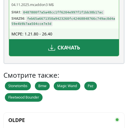
04.11.2025
.mcaddon
3 МБ
SHA1:
0487800f7a5a48cc1ff6204e997f1f1bb38b17ac
SHA256:
feb65a6671350a9423260fc42468848766c749ac0d4a
59e4b9b7aa504cce7e3d
MCPE: 1.21.80 - 26.40
СКАЧАТЬ
Смотрите также:
Stonetombs
Bmw
Magic Wand
Paz
Fleetwood Bounder
OLDPE