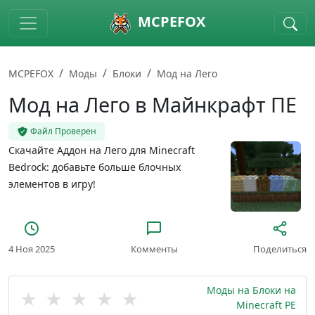
Skip to main content
MCPEFOX
MCPEFOX
Моды
Блоки
Мод на Лего
Мод на Лего в Майнкрафт ПЕ
Файл Проверен
Скачайте Аддон на Лего для Minecraft
Bedrock: добавьте больше блочных
элементов в игру!
4 Ноя 2025
Комменты
Поделиться
Моды на Блоки на
★
★
★
★
★
Minecraft PE