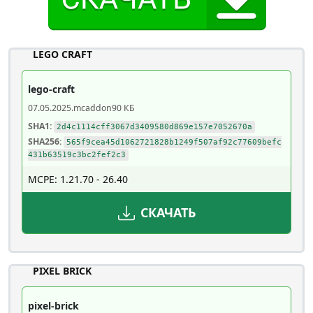
LEGO CRAFT
lego-craft
07.05.2025
.mcaddon
90 КБ
SHA1:
2d4c1114cff3067d3409580d869e157e7052670a
SHA256:
565f9cea45d1062721828b1249f507af92c77609befc
431b63519c3bc2fef2c3
MCPE: 1.21.70 - 26.40
СКАЧАТЬ
PIXEL BRICK
pixel-brick