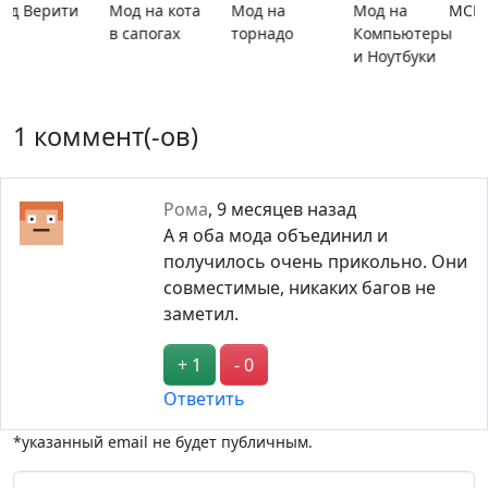
MCPE 26.13
MCPE 26.1
Карта
Карта ада
расширяющийся
барьер
1 коммент(-ов)
Рома
,
9 месяцев назад
А я оба мода объединил и
получилось очень прикольно. Они
совместимые, никаких багов не
заметил.
+ 1
- 0
Ответить
*указанный email не будет публичным.