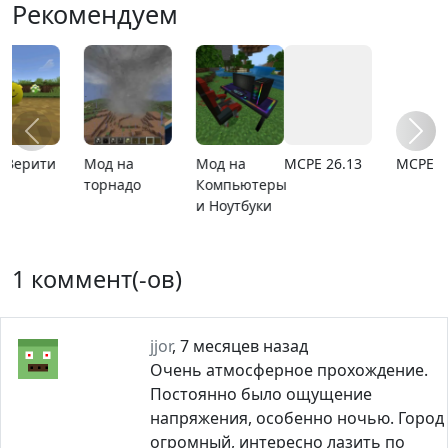
Рекомендуем
MCPE 26.13
MCPE 26.1
Карта
Карта ада
расширяющийся
барьер
1 коммент(-ов)
jjor
,
7 месяцев назад
Очень атмосферное прохождение.
Постоянно было ощущение
напряжения, особенно ночью. Город
огромный, интересно лазить по