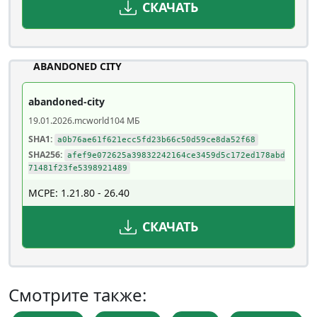
СКАЧАТЬ
ABANDONED CITY
abandoned-city
19.01.2026
.mcworld
104 МБ
SHA1:
a0b76ae61f621ecc5fd23b66c50d59ce8da52f68
SHA256:
afef9e072625a39832242164ce3459d5c172ed178abd
71481f23fe5398921489
MCPE: 1.21.80 - 26.40
СКАЧАТЬ
Смотрите также: