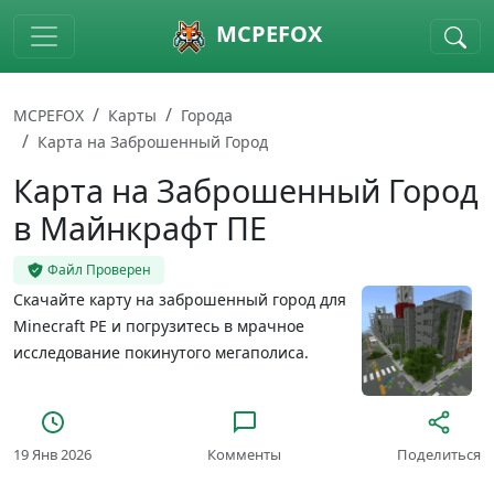
Skip to main content
MCPEFOX
MCPEFOX
Карты
Города
Карта на Заброшенный Город
Карта на Заброшенный Город
в Майнкрафт ПЕ
Файл Проверен
Скачайте карту на заброшенный город для
Minecraft PE и погрузитесь в мрачное
исследование покинутого мегаполиса.
19 Янв 2026
Комменты
Поделиться