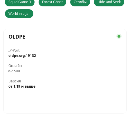
Squid Game 3
Forest Ghost
Столбы
Hide and Seek
World in a Jar
OLDPE
IP-Port
oldpe.org:19132
Онлайн
6 / 500
Версия
от 1.19 и выше
Играть