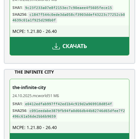
SHA1:
9c23f233a07e8f2153ec7c90eaee4f5605fece15
SHA256:
c1847f544c0ede3da058cf3903ddef43223c77252cb0
4639c01a1f925d298b0f
MCPE: 1.21.80 - 26.40
СКАЧАТЬ
THE INFINITE CITY
the-infinite-city
24.10.2025
.mcworld
51 МБ
SHA1:
e0412edfab997ff42ed1b4c919d2a969918d854f
SHA256:
c091eedabe3879fb94fa0d66db44b82746d65dfee7f2
496c61a56de2bb6b9659
MCPE: 1.21.80 - 26.40