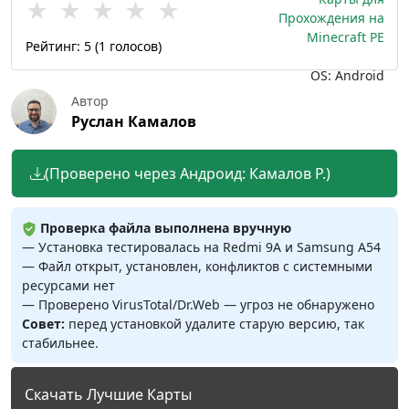
★
★
★
★
★
Прохождения на
Minecraft PE
Рейтинг:
5
(
1
голосов)
OS: Android
Автор
Руслан Камалов
(Проверено через Андроид: Камалов Р.)
Проверка файла выполнена вручную
— Установка тестировалась на Redmi 9A и Samsung A54
— Файл открыт, установлен, конфликтов с системными
ресурсами нет
— Проверено VirusTotal/Dr.Web — угроз не обнаружено
Совет:
перед установкой удалите старую версию, так
стабильнее.
Скачать Лучшие Карты