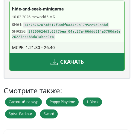
hide-and-seek-minigame
10.02.2026
.mcworld
5 МБ
SHA1:
14b78762873d617f00df0a34b0a1795ce9d0a3bd
SHA256:
2f200624d3b65f7beaf04ab27a466ddd814a3780da6e
26227eb483da1abee9cb
MCPE: 1.21.80 - 26.40
СКАЧАТЬ
Смотрите также:
Сложный паркур
Poppy Playtime
1 Block
Spiral Parkour
Sword