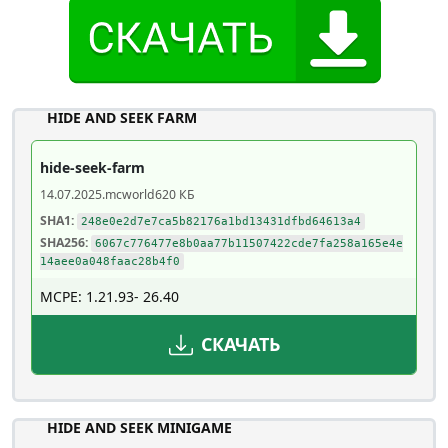
HIDE AND SEEK FARM
hide-seek-farm
14.07.2025
.mcworld
620 КБ
SHA1:
248e0e2d7e7ca5b82176a1bd13431dfbd64613a4
SHA256:
6067c776477e8b0aa77b11507422cde7fa258a165e4e
14aee0a048faac28b4f0
MCPE: 1.21.93- 26.40
СКАЧАТЬ
HIDE AND SEEK MINIGAME