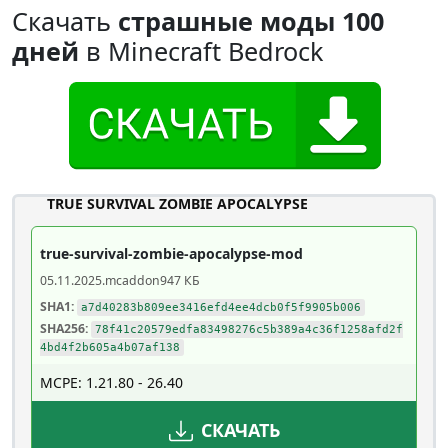
Скачать
страшные моды 100
дней
в Minecraft Bedrock
TRUE SURVIVAL ZOMBIE APOCALYPSE
true-survival-zombie-apocalypse-mod
05.11.2025
.mcaddon
947 КБ
SHA1:
a7d40283b809ee3416efd4ee4dcb0f5f9905b006
SHA256:
78f41c20579edfa83498276c5b389a4c36f1258afd2f
4bd4f2b605a4b07af138
MCPE: 1.21.80 - 26.40
СКАЧАТЬ