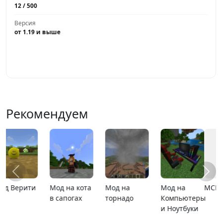
12 / 500
Версия
от 1.19 и выше
Играть
Рекомендуем
MCPE 26.13
MCPE 26.1
Карта
Карта ада
расширяющийся
барьер