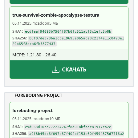
true-survival-zombie-apocalypse-textura
05.11.2025
.mcaddon
5 МБ
SHA1:
ecdfeaf94693b7564f87b6fc511abf3c1efc5b8b
SHA256:
b8f07de3786a1cbe19695a0b5aca8c21f4e11c0493e1
29b65f8dca6fb5377437
MCPE: 1.21.80 - 26.40
СКАЧАТЬ
FOREBODING PROJECT
foreboding-project
05.11.2025
.mcaddon
10 МБ
SHA1:
c9d063d10cd772224247f8d018bfbec81917ca2e
SHA256:
a9f8b45dc6f097b67f402bf153c60f4594375d7716a2