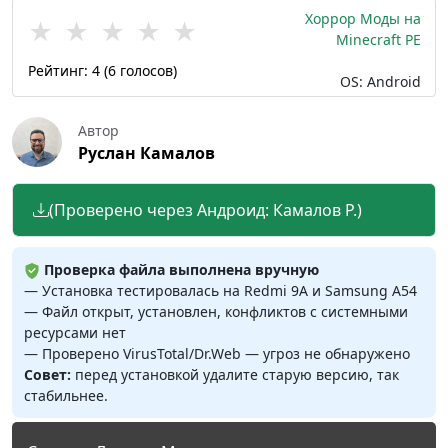
Хоррор Моды на
★
★
★
★
★
Minecraft PE
Рейтинг:
4
(
6
голосов)
OS: Android
Автор
Руслан Камалов
(Проверено через Андроид: Камалов Р.)
Проверка файла выполнена вручную
— Установка тестировалась на Redmi 9A и Samsung A54
— Файл открыт, установлен, конфликтов с системными
ресурсами нет
— Проверено VirusTotal/Dr.Web — угроз не обнаружено
Совет:
перед установкой удалите старую версию, так
стабильнее.