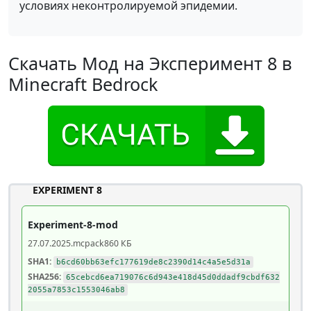
условиях неконтролируемой эпидемии.
Скачать Мод на Эксперимент 8 в
Minecraft Bedrock
EXPERIMENT 8
Experiment-8-mod
27.07.2025
.mcpack
860 КБ
SHA1:
b6cd60bb63efc177619de8c2390d14c4a5e5d31a
SHA256:
65cebcd6ea719076c6d943e418d45d0ddadf9cbdf632
2055a7853c1553046ab8