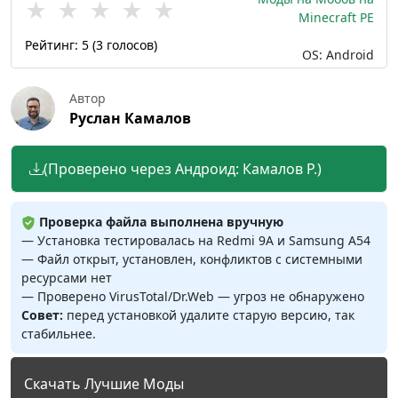
★
★
★
★
★
Minecraft PE
Рейтинг:
5
(
3
голосов)
OS: Android
Автор
Руслан Камалов
(Проверено через Андроид: Камалов Р.)
Проверка файла выполнена вручную
— Установка тестировалась на Redmi 9A и Samsung A54
— Файл открыт, установлен, конфликтов с системными
ресурсами нет
— Проверено VirusTotal/Dr.Web — угроз не обнаружено
Совет:
перед установкой удалите старую версию, так
стабильнее.
Скачать Лучшие Моды