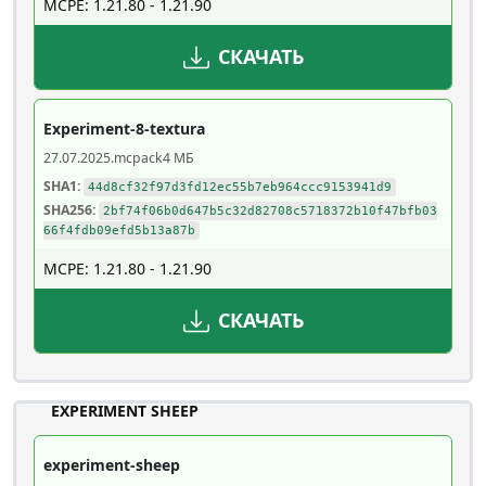
MCPE: 1.21.80 - 1.21.90
СКАЧАТЬ
Experiment-8-textura
27.07.2025
.mcpack
4 МБ
SHA1:
44d8cf32f97d3fd12ec55b7eb964ccc9153941d9
SHA256:
2bf74f06b0d647b5c32d82708c5718372b10f47bfb03
66f4fdb09efd5b13a87b
MCPE: 1.21.80 - 1.21.90
СКАЧАТЬ
EXPERIMENT SHEEP
experiment-sheep