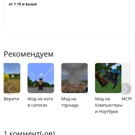
от 1.19 и выше
Играть
Рекомендуем
MCPE 26.13
MCPE 26.1
Карта
Карта ада
расширяющийся
барьер
1 коммент(-ов)