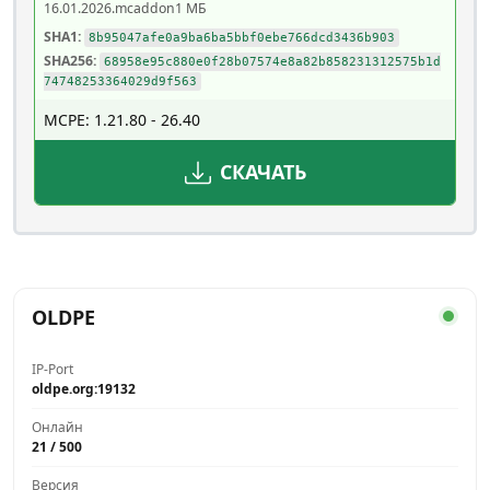
16.01.2026
.mcaddon
1 МБ
SHA1:
8b95047afe0a9ba6ba5bbf0ebe766dcd3436b903
SHA256:
68958e95c880e0f28b07574e8a82b858231312575b1d
74748253364029d9f563
MCPE: 1.21.80 - 26.40
СКАЧАТЬ
OLDPE
IP-Port
oldpe.org:19132
Онлайн
21 / 500
Версия