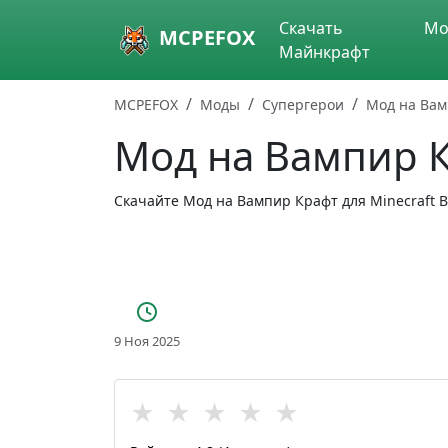
Skip to main content
Скачать
Мо
MCPEFOX
Майнкрафт
MCPEFOX
Моды
Супергерои
Мод на Вам
Мод на Вампир 
Скачайте Мод на Вампир Крафт для Minecraft B
9 Ноя 2025
★
★
★
★
★