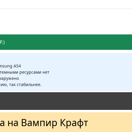
.)
amsung A54
стемными ресурсами нет
бнаружено
ию, так стабильнее.
а на Вампир Крафт