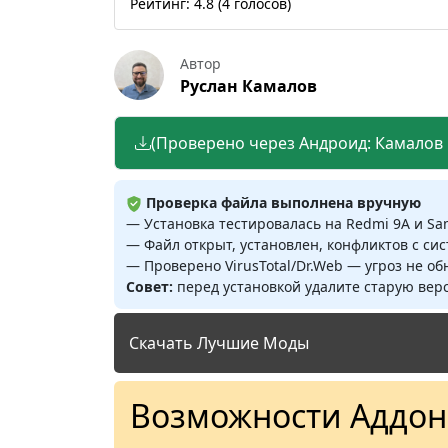
Рейтинг:
4.8
(
4
голосов)
Автор
Руслан Камалов
(Проверено через Андроид: Камалов Р
Проверка файла выполнена вручную
— Установка тестировалась на Redmi 9A и S
— Файл открыт, установлен, конфликтов с си
— Проверено VirusTotal/Dr.Web — угроз не о
Совет:
перед установкой удалите старую верс
Скачать Лучшие Моды
Возможности Аддон