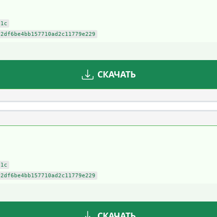
91c
82df6be4bb157710ad2c11779e229
СКАЧАТЬ
91c
82df6be4bb157710ad2c11779e229
СКАЧАТЬ