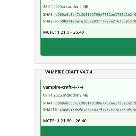
28.04.2025
.mcaddon
2 МБ
SHA1:
d069a8c6b47c3081f0799e7782ae1735a1b2f
SHA256:
498d91edafe18c7e837f77a7e2767dd9f57
MCPE: 1.21.0 - 26.40
VAMPIRE CRAFT V4.7.4
vampire-craft-4-7-4
09.11.2025
.mcaddon
2 МБ
SHA1:
d069a8c6b47c3081f0799e7782ae1735a1b2f
SHA256:
498d91edafe18c7e837f77a7e2767dd9f57
MCPE: 1.21.80 - 26.40