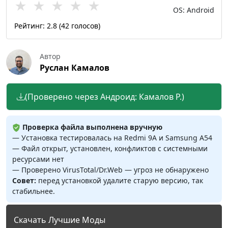
★
★
★
★
★
OS: Android
Рейтинг:
2.8
(
42
голосов)
Автор
Руслан Камалов
(Проверено через Андроид: Камалов Р.)
Проверка файла выполнена вручную
— Установка тестировалась на Redmi 9A и Samsung A54
— Файл открыт, установлен, конфликтов с системными
ресурсами нет
— Проверено VirusTotal/Dr.Web — угроз не обнаружено
Совет:
перед установкой удалите старую версию, так
стабильнее.
Скачать Лучшие Моды