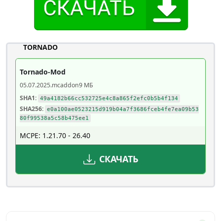
TORNADO
Tornado-Mod
05.07.2025
.mcaddon
9 МБ
SHA1:
49a4182b66cc532725e4c8a865f2efc0b5b4f134
SHA256:
e0a100ae0523215d919b04a7f3686fceb4fe7ea09b53
80f99538a5c58b475ee1
MCPE: 1.21.70 - 26.40
СКАЧАТЬ