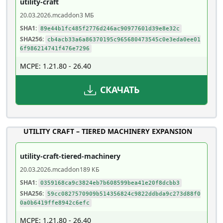
utility-craft
20.03.2026
.mcaddon
3 МБ
SHA1:
89e44b1fc485f2776d246ac90977601d39e8e32c
SHA256:
cb4acb33a6a86370195c965680473545c0e3eda0ee01
6f986214741f476e7296
MCPE: 1.21.80 - 26.40
СКАЧАТЬ
UTILITY CRAFT – TIERED MACHINERY EXPANSION
utility-craft-tiered-machinery
20.03.2026
.mcaddon
189 КБ
SHA1:
0359168ca9c3824eb7b608599bea41e20f8dcbb3
SHA256:
59cc0827570909b514356824c9822ddbda9c273d88f0
0a0b6419ffe8942c6efc
MCPE: 1.21.80 - 26.40