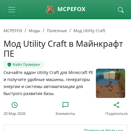
Skip to main content
MCPEFOX
MCPEFOX
Моды
Полезные
Мод Utility Craft
Мод Utility Craft в Майнкрафт
ПЕ
Файл Проверен
Скачайте аддон Utility Craft для Minecraft PE
и получите удобные машины, генераторы
энергии и системы автоматизации для
быстрого развития базы.
20 Мар 2026
Комменты
Поделиться
Полезные Моды на