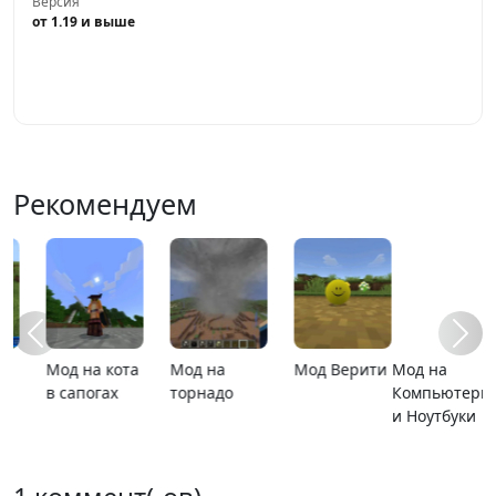
Версия
от 1.19 и выше
Играть
Рекомендуем
Мод на
MCPE 26.13
MCPE 26.1
Карта ада
Компьютеры
и Ноутбуки