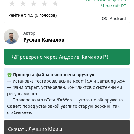
★
★
★
★
★
Minecraft PE
Рейтинг:
4.5
(
6
голосов)
OS: Android
Автор
Руслан Камалов
(Проверено через Андроид: Камалов Р.)
Проверка файла выполнена вручную
— Установка тестировалась на Redmi 9A и Samsung A54
— Файл открыт, установлен, конфликтов с системными
ресурсами нет
— Проверено VirusTotal/Dr.Web — угроз не обнаружено
Совет:
перед установкой удалите старую версию, так
стабильнее.
Скачать Лучшие Моды