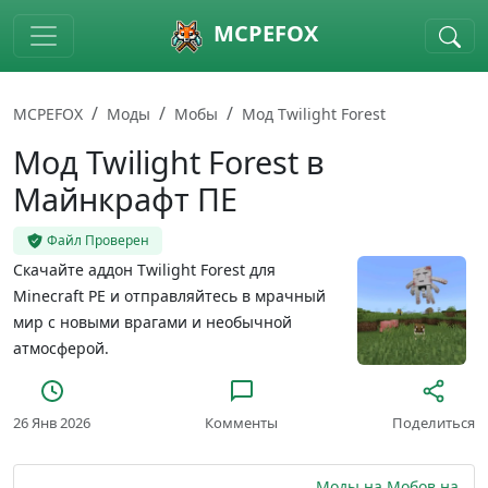
Skip to main content
MCPEFOX
MCPEFOX
Моды
Мобы
Мод Twilight Forest
Мод Twilight Forest в
Майнкрафт ПЕ
Файл Проверен
Скачайте аддон Twilight Forest для
Minecraft PE и отправляйтесь в мрачный
мир с новыми врагами и необычной
атмосферой.
26 Янв 2026
Комменты
Поделиться
Моды на Мобов на