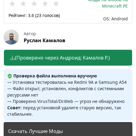
★
★
★
★
★
Minecraft PE
Рейтинг:
3.6
(
23
голосов)
OS: Android
Автор
Руслан Камалов
(Проверено через Андроид: Камалов Р.)
Проверка файла выполнена вручную
— Установка тестировалась на Redmi 9A и Samsung A54
— Файл открыт, установлен, конфликтов с системными
ресурсами нет
— Проверено VirusTotal/Dr.Web — угроз не обнаружено
Совет:
перед установкой удалите старую версию, так
стабильнее.
Скачать Лучшие Моды