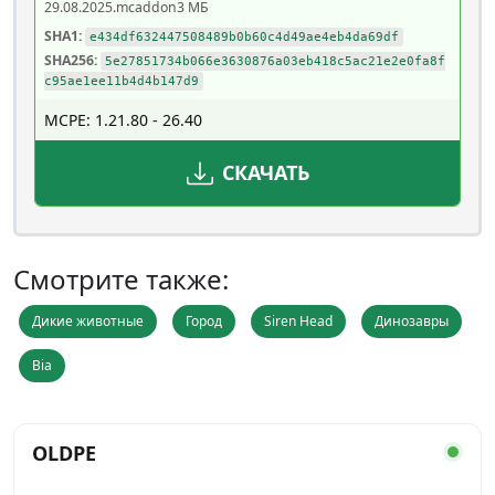
29.08.2025
.mcaddon
3 МБ
SHA1:
e434df632447508489b0b60c4d49ae4eb4da69df
SHA256:
5e27851734b066e3630876a03eb418c5ac21e2e0fa8f
c95ae1ee11b4d4b147d9
MCPE: 1.21.80 - 26.40
СКАЧАТЬ
Смотрите также:
Дикие животные
Город
Siren Head
Динозавры
Bia
OLDPE