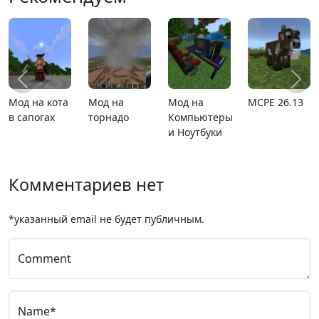
.13
Карта
MCPE 26.1
Карта ада
MCPE
расширяющийся
1.21.110.20
барьер
Комментариев нет
*указанный email не будет публичным.
Comment
Name*