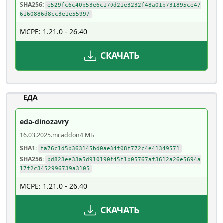
SHA256:
e529fc6c40b53e6c170d21e3232f48a01b731895ce47
6160886d8cc3e1e55997
MCPE: 1.21.0 - 26.40
СКАЧАТЬ
ЕДА
eda-dinozavry
16.03.2025
.mcaddon
4 МБ
SHA1:
fa76c1d5b363145bd0ae34f08f772c4e41349571
SHA256:
bd823ee33a5d910190f45f1b05767af3612a26e5694a
17f2c3452996739a3105
MCPE: 1.21.0 - 26.40
СКАЧАТЬ