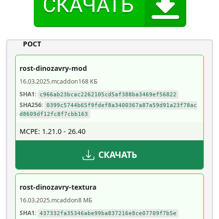
РОСТ
rost-dinozavry-mod
16.03.2025
.mcaddon
168 КБ
SHA1:
c966ab23bcac2262105cd5af388ba3469ef56822
SHA256:
0399c5744b65f9fdef8a3400367a87a59d91a23f78ac
d8609df12fc8f7cbb163
MCPE: 1.21.0 - 26.40
СКАЧАТЬ
rost-dinozavry-textura
16.03.2025
.mcaddon
8 МБ
SHA1:
437332fa35346abe99ba837216e8ce07709f7b5e