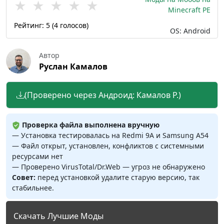
★
★
★
★
★
Minecraft PE
Рейтинг:
5
(
4
голосов)
OS: Android
Автор
Руслан Камалов
(Проверено через Андроид: Камалов Р.)
Проверка файла выполнена вручную
— Установка тестировалась на Redmi 9A и Samsung A54
— Файл открыт, установлен, конфликтов с системными
ресурсами нет
— Проверено VirusTotal/Dr.Web — угроз не обнаружено
Совет:
перед установкой удалите старую версию, так
стабильнее.
Скачать Лучшие Моды