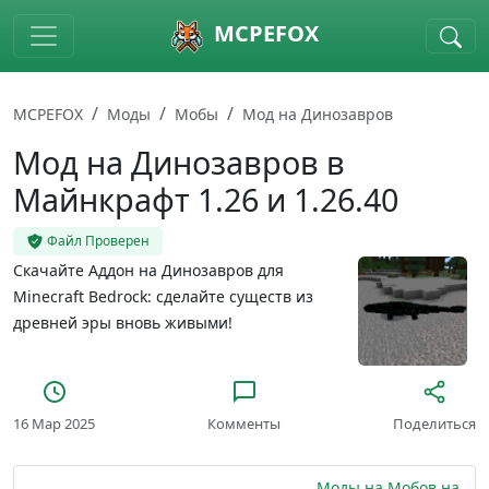
Skip to main content
MCPEFOX
MCPEFOX
Моды
Мобы
Мод на Динозавров
Мод на Динозавров в
Майнкрафт 1.26 и 1.26.40
Файл Проверен
Скачайте Аддон на Динозавров для
Minecraft Bedrock: сделайте существ из
древней эры вновь живыми!
16 Мар 2025
Комменты
Поделиться
Моды на Мобов на