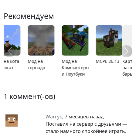
Рекомендуем
Карта
MCPE 26.1
Карта ада
Карта на
расширяющийся
мини игры
барьер
1 коммент(-ов)
Warryk
,
7 месяцев назад
Поставил на сервер с друзьями —
стало намного спокойнее играть.