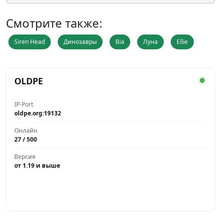
Смотрите также:
Siren Head
Динозавры
Bia
Луна
Ellie
OLDPE
IP-Port
oldpe.org:19132
Онлайн
27 / 500
Версия
от 1.19 и выше
Играть