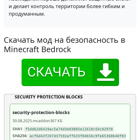
и делает контроль территории более гибким и
продуманным.
Скачать мод на безопасность в
Minecraft Bedrock
SECURITY PROTECTION BLOCKS
security-protection-blocks
30.08.2025
.mcaddon
367 КБ
SHA1:
f5ddb2d6419ac5a74d3e03805e11618c5bc02970
SHA256:
acf6d43f207d37592aff633f84b56c9fe65368b40f83