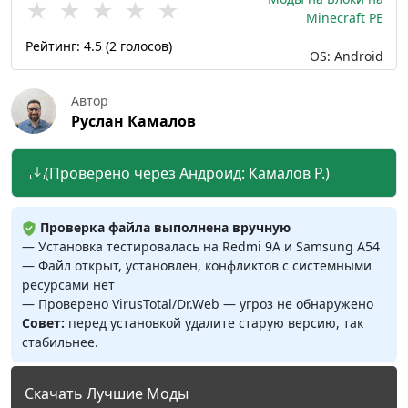
★
★
★
★
★
Minecraft PE
Рейтинг:
4.5
(
2
голосов)
OS: Android
Автор
Руслан Камалов
(Проверено через Андроид: Камалов Р.)
Проверка файла выполнена вручную
— Установка тестировалась на Redmi 9A и Samsung A54
— Файл открыт, установлен, конфликтов с системными
ресурсами нет
— Проверено VirusTotal/Dr.Web — угроз не обнаружено
Совет:
перед установкой удалите старую версию, так
стабильнее.
Скачать Лучшие Моды