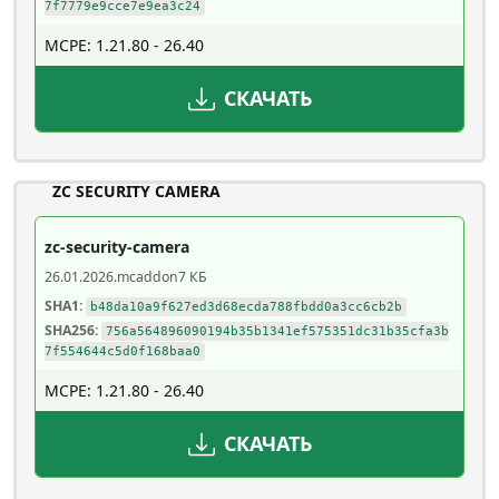
7f7779e9cce7e9ea3c24
MCPE: 1.21.80 - 26.40
СКАЧАТЬ
ZC SECURITY CAMERA
zc-security-camera
26.01.2026
.mcaddon
7 КБ
SHA1:
b48da10a9f627ed3d68ecda788fbdd0a3cc6cb2b
SHA256:
756a564896090194b35b1341ef575351dc31b35cfa3b
7f554644c5d0f168baa0
MCPE: 1.21.80 - 26.40
СКАЧАТЬ