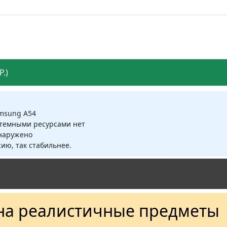
.)
amsung A54
стемными ресурсами нет
бнаружено
ию, так стабильнее.
на реалистичные предметы