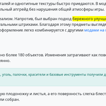
алей и однотипные текстуры быстро приедаются. В мо
альный апгрейд без нарушения общей атмосферы игры.
еализм. Напротив, был выбран подход
бережного улучш
альными штрихами. Благодаря этому предметы выглядя
 оформление легко комбинируется с другими
модами на 
отано более 180 объектов. Изменения затрагивают как по
янно.
е, уголь, палочки, красители и базовые инструменты получили
ю плодоножку и листья, а его поверхность слегка блес
ли собран.