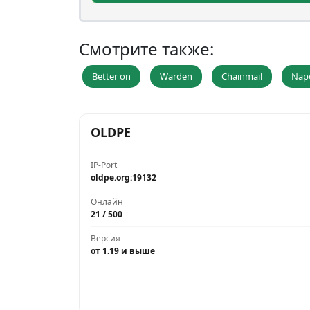
Смотрите также:
Better on
Warden
Chainmail
Nap
OLDPE
IP-Port
oldpe.org:19132
Онлайн
21 / 500
Версия
от 1.19 и выше