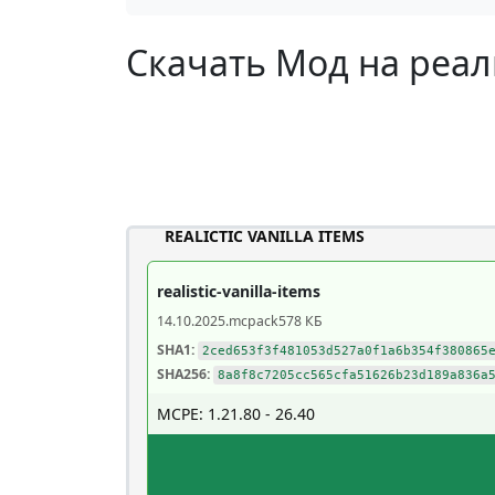
Скачать Мод на реал
REALICTIC VANILLA ITEMS
realistic-vanilla-items
14.10.2025
.mcpack
578 КБ
SHA1:
2ced653f3f481053d527a0f1a6b354f380865
SHA256:
8a8f8c7205cc565cfa51626b23d189a836a
MCPE: 1.21.80 - 26.40