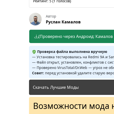
Рейтинг:
5
(
1
голосов)
Автор
Руслан Камалов
(Проверено через Андроид: Камалов Р
Проверка файла выполнена вручную
— Установка тестировалась на Redmi 9A и S
— Файл открыт, установлен, конфликтов с си
— Проверено VirusTotal/Dr.Web — угроз не о
Совет:
перед установкой удалите старую верс
Скачать Лучшие Моды
Возможности мода 