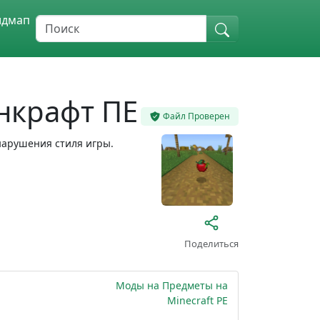
идмап
нкрафт ПЕ
Файл Проверен
нарушения стиля игры.
Поделиться
Моды на Предметы на
Minecraft PE