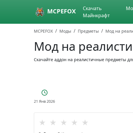
Skip to main content
Скачать
Мо
MCPEFOX
Майнкрафт
MCPEFOX
Моды
Предметы
Мод на реал
Мод на реалист
Скачайте аддон на реалистичные предметы дл
21 Янв 2026
★
★
★
★
★