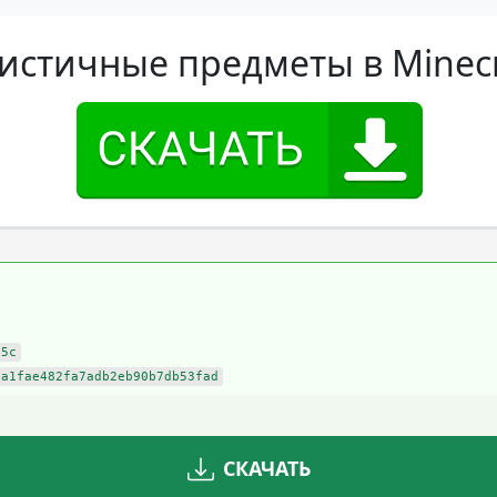
истичные предметы в Minecr
e5c
5a1fae482fa7adb2eb90b7db53fad
СКАЧАТЬ