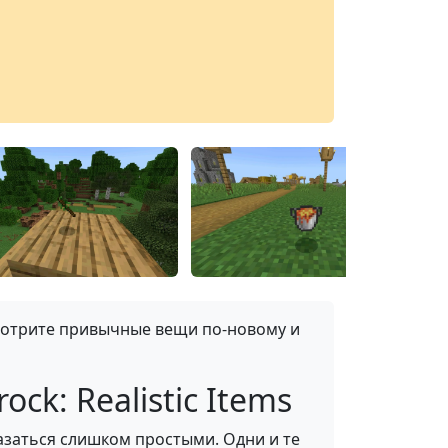
мотрите привычные вещи по-новому и
k: Realistic Items
азаться слишком простыми. Одни и те