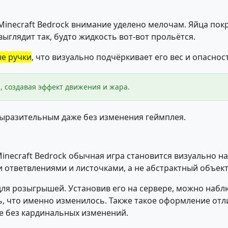
Minecraft Bedrock внимание уделено мелочам. Яйца по
выглядит так, будто жидкость вот-вот прольётся.
е ручки
, что визуально подчёркивает его вес и опасно
, создавая эффект движения и жара.
выразительным даже без изменения геймплея.
inecraft Bedrock обычная игра становится визуально н
 ответвлениями и листочками, а не абстрактный объект
 и для розыгрышей. Установив его на сервере, можно наб
, что именно изменилось. Также такое оформление отли
ее без кардинальных изменений.