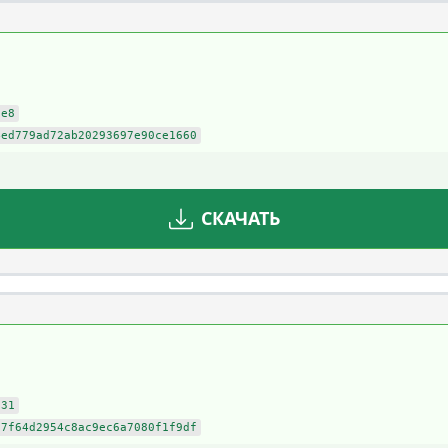
2e8
4ed779ad72ab20293697e90ce1660
СКАЧАТЬ
531
87f64d2954c8ac9ec6a7080f1f9df