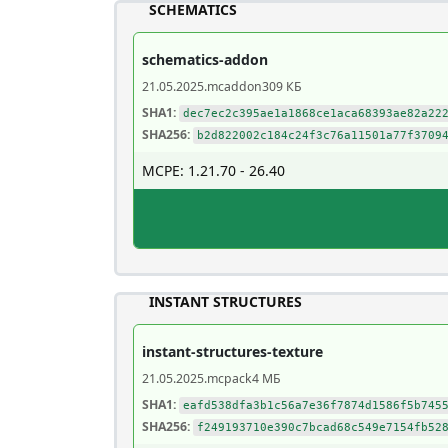
SCHEMATICS
schematics-addon
21.05.2025
.mcaddon
309 КБ
SHA1:
dec7ec2c395ae1a1868ce1aca68393ae82a22
SHA256:
b2d822002c184c24f3c76a11501a77f3709
MCPE: 1.21.70 - 26.40
INSTANT STRUCTURES
instant-structures-texture
21.05.2025
.mcpack
4 МБ
SHA1:
eafd538dfa3b1c56a7e36f7874d1586f5b745
SHA256:
f249193710e390c7bcad68c549e7154fb52