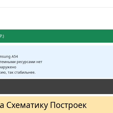
.)
amsung A54
стемными ресурсами нет
бнаружено
ию, так стабильнее.
а Схематику Построек