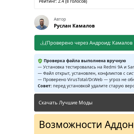
Рейтинг:
2.4
(
8
голосов)
Автор
Руслан Камалов
(Проверено через Андроид: Камалов Р
Проверка файла выполнена вручную
— Установка тестировалась на Redmi 9A и S
— Файл открыт, установлен, конфликтов с си
— Проверено VirusTotal/Dr.Web — угроз не о
Совет:
перед установкой удалите старую верс
Скачать Лучшие Моды
Возможности Аддон