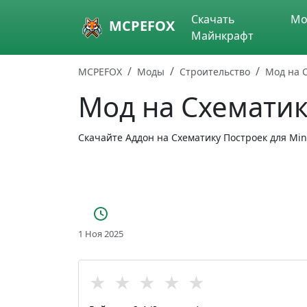
Skip to main content
Скачать
Мо
MCPEFOX
Майнкрафт
MCPEFOX
Моды
Строительство
Мод на 
Мод на Схематик
Скачайте Аддон на Схематику Построек для Min
1 Ноя 2025
★
★
★
★
★