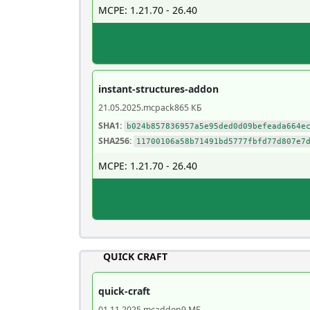
MCPE: 1.21.70 - 26.40
instant-structures-addon
21.05.2025
.mcpack
865 КБ
SHA1:
b024b857836957a5e95ded0d09befeada664e
SHA256:
11700106a58b71491bd5777fbfd77d807e7
MCPE: 1.21.70 - 26.40
QUICK CRAFT
quick-craft
01.11.2025
.mcaddon
9 МБ