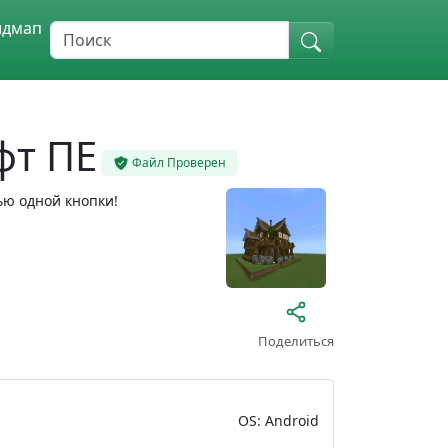
идмап
фт ПЕ
Файл Проверен
ью одной кнопки!
Поделиться
OS: Android