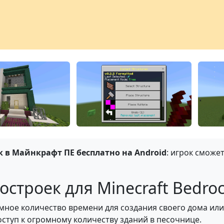
 в Майнкрафт ПЕ бесплатно на Android
: игрок сможе
строек для Minecraft Bedroc
мное количество времени для создания своего дома или
ступ к огромному количеству зданий в песочнице.