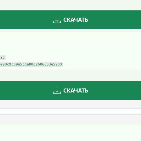
СКАЧАТЬ
ca3
de98c9bb9a5cda80d2606853e5933
СКАЧАТЬ