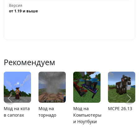
Версия
от 1.19 и выше
Играть
Рекомендуем
MCPE 26.1
Карта
Карта ада
MCPE
расширяющийся
1.21.110.20
барьер