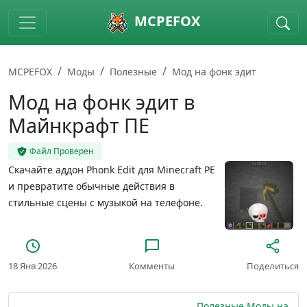
Skip to main content
MCPEFOX
MCPEFOX
Моды
Полезные
Мод на фонк эдит
Мод на фонк эдит в
Майнкрафт ПЕ
Файл Проверен
Скачайте аддон Phonk Edit для Minecraft PE
и превратите обычные действия в
стильные сцены с музыкой на телефоне.
18 Янв 2026
Комменты
Поделиться
Полезные Моды на