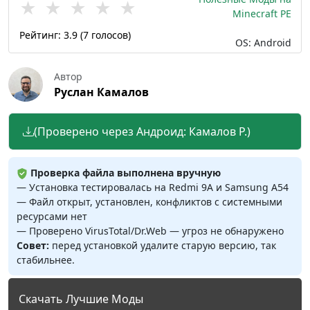
★
★
★
★
★
Minecraft PE
Рейтинг:
3.9
(
7
голосов)
OS: Android
Автор
Руслан Камалов
(Проверено через Андроид: Камалов Р.)
Проверка файла выполнена вручную
— Установка тестировалась на Redmi 9A и Samsung A54
— Файл открыт, установлен, конфликтов с системными
ресурсами нет
— Проверено VirusTotal/Dr.Web — угроз не обнаружено
Совет:
перед установкой удалите старую версию, так
стабильнее.
Скачать Лучшие Моды