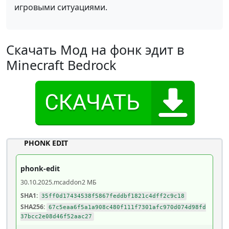
игровыми ситуациями.
Скачать Мод на фонк эдит в
Minecraft Bedrock
PHONK EDIT
phonk-edit
30.10.2025
.mcaddon
2 МБ
SHA1:
35ff0d17434538f5867feddbf1821c4dff2c9c18
SHA256:
67c5eaa6f5a1a908c480f111f7301afc970d074d98fd
37bcc2e08d46f52aac27