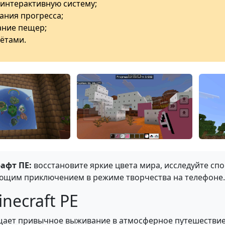
 интерактивную систему;
ания прогресса;
ание пещер;
ётами.
афт ПЕ:
восстановите яркие цвета мира, исследуйте сп
ющим приключением в режиме творчества на телефоне.
necraft PE
ает привычное выживание в атмосферное путешествие