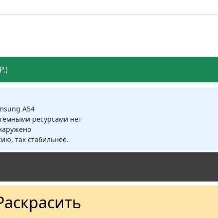
.)
amsung A54
стемными ресурсами нет
бнаружено
ию, так стабильнее.
Раскрасить