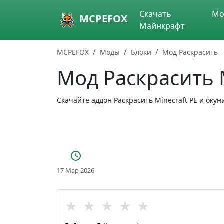
Skip to main content
Скачать
Мо
MCPEFOX
Майнкрафт
MCPEFOX
Моды
Блоки
Мод Раскрасить
Мод Раскрасить
Скачайте аддон Раскрасить Minecraft PE и ок
17 Мар 2026
★
★
★
★
★