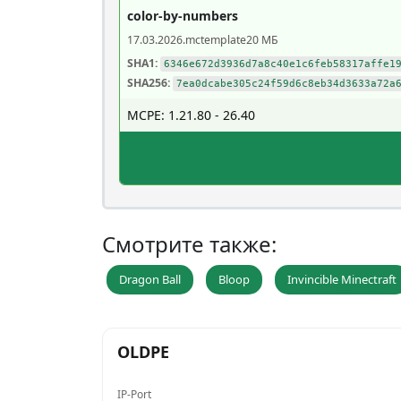
color-by-numbers
17.03.2026
.mctemplate
20 МБ
SHA1:
6346e672d3936d7a8c40e1c6feb58317affe1
SHA256:
7ea0dcabe305c24f59d6c8eb34d3633a72a
MCPE: 1.21.80 - 26.40
Смотрите также:
Dragon Ball
Bloop
Invincible Minectraft
OLDPE
IP-Port