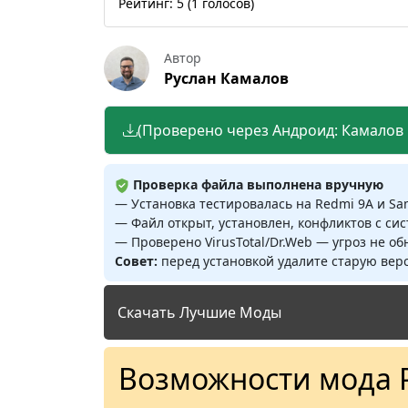
Рейтинг:
5
(
1
голосов)
Автор
Руслан Камалов
(Проверено через Андроид: Камалов Р
Проверка файла выполнена вручную
— Установка тестировалась на Redmi 9A и S
— Файл открыт, установлен, конфликтов с си
— Проверено VirusTotal/Dr.Web — угроз не о
Совет:
перед установкой удалите старую верс
Скачать Лучшие Моды
Возможности мода 