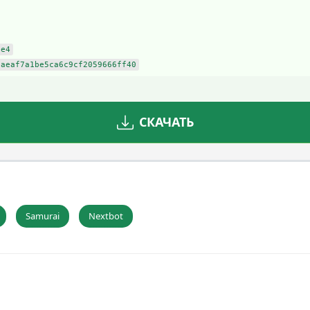
9e4
6aeaf7a1be5ca6c9cf2059666ff40
СКАЧАТЬ
Samurai
Nextbot