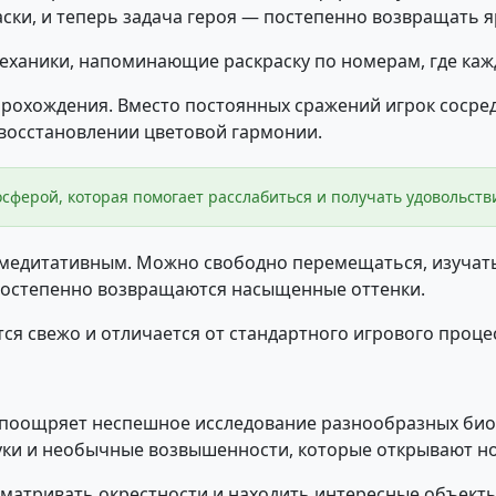
аски, и теперь задача героя — постепенно возвращать 
еханики, напоминающие раскраску по номерам, где каж
прохождения. Вместо постоянных сражений игрок сосре
 восстановлении цветовой гармонии.
сферой, которая помогает расслабиться и получать удовольств
медитативным. Можно свободно перемещаться, изучать
 постепенно возвращаются насыщенные оттенки.
я свежо и отличается от стандартного игрового процес
поощряет неспешное исследование разнообразных биом
уки и необычные возвышенности, которые открывают н
сматривать окрестности и находить интересные объекты