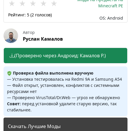
★
★
★
★
★
Minecraft PE
Рейтинг:
5
(
2
голосов)
OS: Android
Автор
Руслан Камалов
(Проверено через Андроид: Камалов Р.)
Проверка файла выполнена вручную
— Установка тестировалась на Redmi 9A и Samsung A54
— Файл открыт, установлен, конфликтов с системными
ресурсами нет
— Проверено VirusTotal/Dr.Web — угроз не обнаружено
Совет:
перед установкой удалите старую версию, так
стабильнее.
Скачать Лучшие Моды