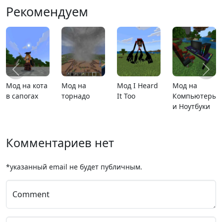
Рекомендуем
 на
MCPE 26.13
Карта
MCPE 26.1
Карта а
пьютеры
расширяющийся
утбуки
барьер
Комментариев нет
*указанный email не будет публичным.
Comment