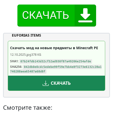
EUFORIAS ITEMS
Скачать мод на новые предметы в Minecraft PE
12.10.2025
.jpg
378 КБ
SHA1:
07b24fdb143d32cf52ad930f87a49206e254afde
SHA256:
042db0e0cdc5edebe99f59e7bb4e8f3273e6132c28a1
740288aea65487a68d8f
СКАЧАТЬ
Смотрите также: