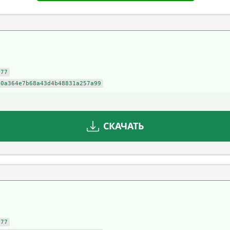
f77
60a364e7b68a43d4b48831a257a99
СКАЧАТЬ
f77