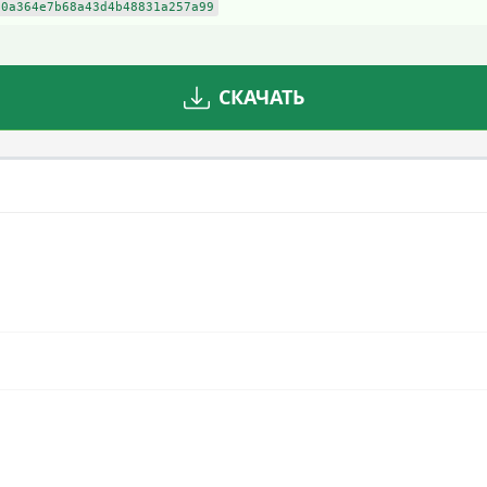
60a364e7b68a43d4b48831a257a99
СКАЧАТЬ