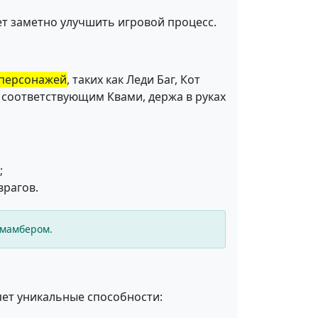
жет заметно улучшить игровой процесс.
 персонажей
, таких как Леди Баг, Кот
с соответствующим Квами, держа в руках
;
врагов.
амамбером.
яет уникальные способности: