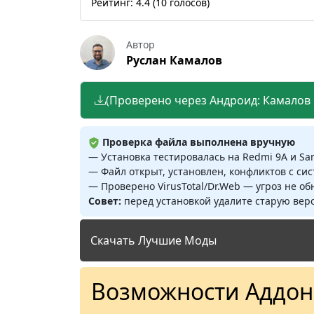
Рейтинг:
4.4
(
10
голосов)
Автор
Руслан Камалов
(Проверено через Андроид: Камалов Р
Проверка файла выполнена вручную
— Установка тестировалась на Redmi 9A и S
— Файл открыт, установлен, конфликтов с си
— Проверено VirusTotal/Dr.Web — угроз не о
Совет:
перед установкой удалите старую верс
Скачать Лучшие Моды
Возможности Аддона