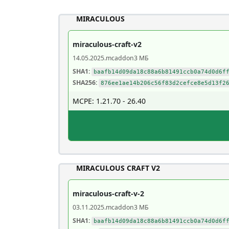
MIRACULOUS
miraculous-craft-v2
14.05.2025
.mcaddon
3 МБ
SHA1:
baafb14d09da18c88a6b81491ccb0a74d0d6f
SHA256:
876ee1ae14b206c56f83d2cefce8e5d13f2
MCPE: 1.21.70 - 26.40
MIRACULOUS CRAFT V2
miraculous-craft-v-2
03.11.2025
.mcaddon
3 МБ
SHA1:
baafb14d09da18c88a6b81491ccb0a74d0d6f