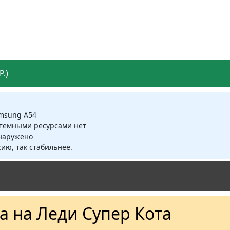
.)
amsung A54
стемными ресурсами нет
бнаружено
ию, так стабильнее.
 на Леди Супер Кота