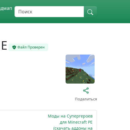
идмап
ПЕ
Файл Проверен
Поделиться
Моды на Супергероев
для Minecraft PE
(скачать аддоны на