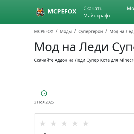
Skip to main content
Скачать
Мо
MCPEFOX
Майнкрафт
MCPEFOX
Моды
Супергерои
Мод на Лед
Мод на Леди Суп
Скачайте Аддон на Леди Супер Кота для Minecra
3 Ноя 2025
★
★
★
★
★