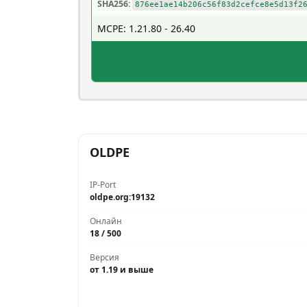
SHA256:
876ee1ae14b206c56f83d2cefce8e5d13f2
MCPE: 1.21.80 - 26.40
OLDPE
IP-Port
oldpe.org:19132
Онлайн
18 / 500
Версия
от 1.19 и выше