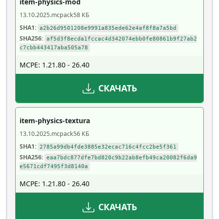
item-physics-mod
13.10.2025
.mcpack
58 КБ
SHA1:
a2b26d9501208e9991a835ede62e4af8f8a7a5bd
SHA256:
af5d3f8ecda1fccac4d342074ebb0fe80861b9f27ab2
c7cbb443417aba505a78
MCPE: 1.21.80 - 26.40
СКАЧАТЬ
item-physics-textura
13.10.2025
.mcpack
56 КБ
SHA1:
2785a99db4fde3885e32ecac716c4fcc2be5f361
SHA256:
eaa7bdc877dfe7bd820c9b22ab8efb49ca20082f6da9
e5671cdf7495f3d8140a
MCPE: 1.21.80 - 26.40
СКАЧАТЬ