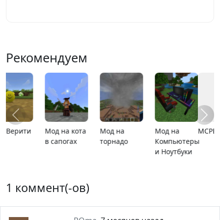
Играть
Рекомендуем
MCPE 26.13
MCPE 26.1
Карта
Карта ада
расширяющийся
барьер
1 коммент(-ов)