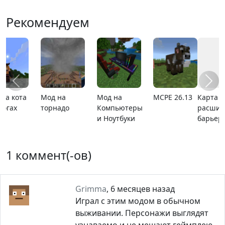
Рекомендуем
Карта
MCPE 26.1
Карта ада
MCPE
расширяющийся
1.21.110.20
барьер
1 коммент(-ов)
Grimma
,
6 месяцев назад
Играл с этим модом в обычном
выживании. Персонажи выглядят