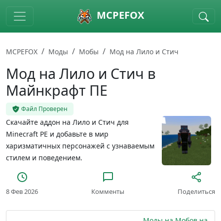
Skip to main content
MCPEFOX
MCPEFOX
Моды
Мобы
Мод на Лило и Стич
Мод на Лило и Стич в
Майнкрафт ПЕ
Файл Проверен
Скачайте аддон на Лило и Стич для
Minecraft PE и добавьте в мир
харизматичных персонажей с узнаваемым
стилем и поведением.
8 Фев 2026
Комменты
Поделиться
Моды на Мобов на