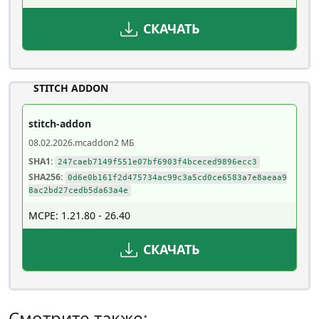
СКАЧАТЬ
STITCH ADDON
stitch-addon
08.02.2026
.mcaddon
2 МБ
SHA1:
247caeb7149f551e07bf6903f4bceced9896ecc3
SHA256:
0d6e0b161f2d475734ac99c3a5cd0ce6583a7e8aeaa9
8ac2bd27cedb5da63a4e
MCPE: 1.21.80 - 26.40
СКАЧАТЬ
Смотрите также: