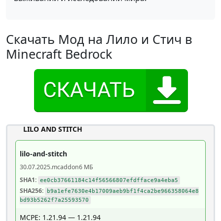
Скачать Мод на Лило и Стич в
Minecraft Bedrock
LILO AND STITCH
lilo-and-stitch
30.07.2025
.mcaddon
6 МБ
SHA1:
ee0cb37661184c14f56566807efdfface9a4eba5
SHA256:
b9a1efe7630e4b17009aeb9bf1f4ca2be966358064e8
bd93b5262f7a25593570
MCPE: 1.21.94 — 1.21.94