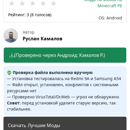
★
★
★
★
★
Minecraft PE
Рейтинг:
3
(
8
голосов)
OS: Android
Автор
Руслан Камалов
(Проверено через Андроид: Камалов Р.)
Проверка файла выполнена вручную
— Установка тестировалась на Redmi 9A и Samsung A54
— Файл открыт, установлен, конфликтов с системными
ресурсами нет
— Проверено VirusTotal/Dr.Web — угроз не обнаружено
Совет:
перед установкой удалите старую версию, так
стабильнее.
Скачать Лучшие Моды