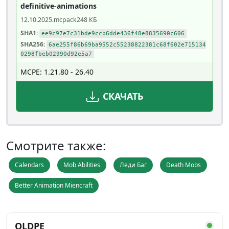
definitive-animations
12.10.2025
.mcpack
248 КБ
SHA1:
ee9c97e7c31bde9ccb6dde436f48e8835690c606
SHA256:
6ae255f86b69ba9552c55238822381c68f602e715134
0298fbeb02990d92e5a7
MCPE: 1.21.80 - 26.40
СКАЧАТЬ
Смотрите также:
Calendars
Mob Abilities
Леди Баг
Death Mobs
Better Animation Miencraft
OLDPE