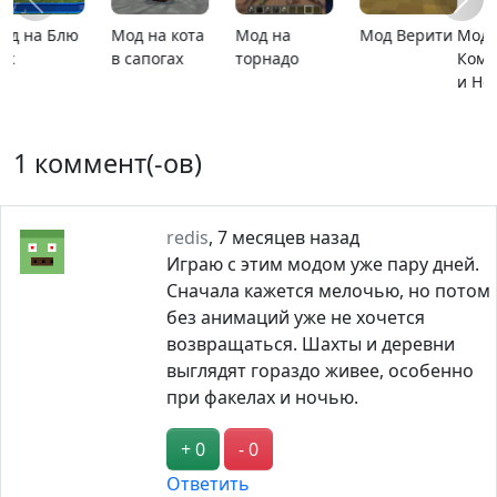
Мод на
MCPE 26.13
MCPE 26.1
Карта ада
Компьютеры
и Ноутбуки
1 коммент(-ов)
redis
,
7 месяцев назад
Играю с этим модом уже пару дней.
Сначала кажется мелочью, но потом
без анимаций уже не хочется
возвращаться. Шахты и деревни
выглядят гораздо живее, особенно
при факелах и ночью.
+ 0
- 0
Ответить