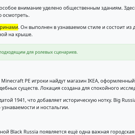
ck особое внимание уделено общественным зданиям. Здес
 осмотреть.
тринами
. Он выполнен в узнаваемом стиле и состоит из
ной на крыше.
 подходящим для ролевых сценариев.
 Minecraft PE игроки найдут магазин IKEA, оформленны
ждебных существ. Локация создана для спокойного иссле
датой 1941, что добавляет историческую нотку. Big Rus
 узнаваемости и ностальгии.
енной Black Russia появляется ещё одна важная городск