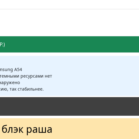
.)
amsung A54
стемными ресурсами нет
бнаружено
ию, так стабильнее.
 блэк раша