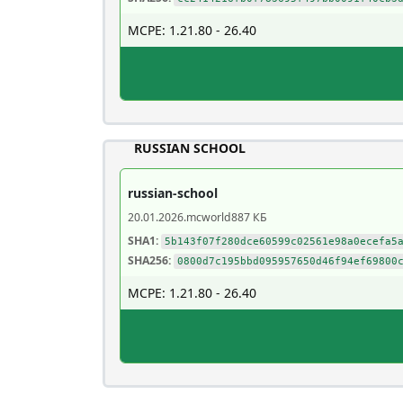
MCPE: 1.21.80 - 26.40
RUSSIAN SCHOOL
russian-school
20.01.2026
.mcworld
887 КБ
SHA1:
5b143f07f280dce60599c02561e98a0ecefa5
SHA256:
0800d7c195bbd095957650d46f94ef69800
MCPE: 1.21.80 - 26.40