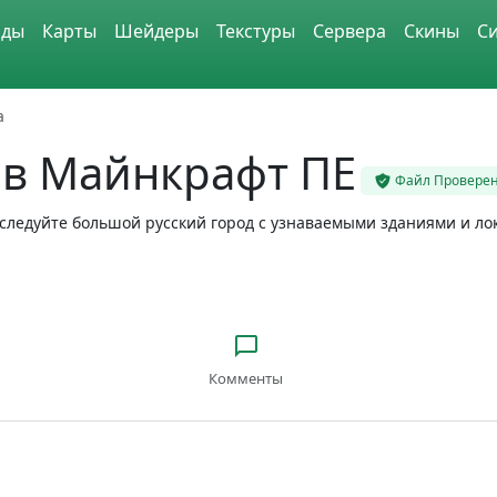
ды
Карты
Шейдеры
Текстуры
Сервера
Скины
С
а
 в Майнкрафт ПЕ
Файл Провере
исследуйте большой русский город с узнаваемыми зданиями и ло
Комменты