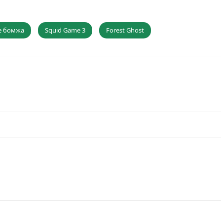
е бомжа
Squid Game 3
Forest Ghost
Играть