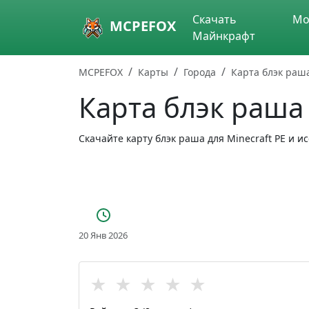
Skip to main content
Скачать
Мо
MCPEFOX
Майнкрафт
MCPEFOX
Карты
Города
Карта блэк раш
Карта блэк раша
Скачайте карту блэк раша для Minecraft PE и 
20 Янв 2026
★
★
★
★
★