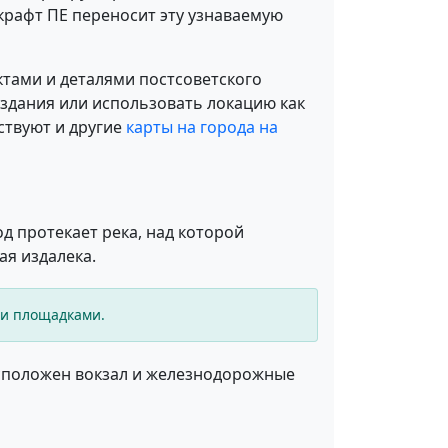
крафт ПЕ переносит эту узнаваемую
тами и деталями постсоветского
 здания или использовать локацию как
ствуют и другие
карты на города на
од протекает река, над которой
я издалека.
ми площадками.
асположен вокзал и железнодорожные