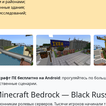
и и районами;
нные здания;
исследований;
рафт ПЕ бесплатно на Android
: прогуляйтесь по боль
ственные сценарии.
inecraft Bedrock — Black Rus
клонникам ролевых серверов. Тысячи игроков начинали т