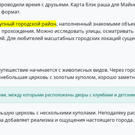
проводили время с друзьями. Карта блэк раша для Майн
 формат.
упный городской район
, наполненный знакомыми объек
ил прохождения. Можно исследовать улицы, осматривать
ий. Для любителей масштабных городских локаций суще
PE путешествие начинается с живописных видов. Через гор
небольшая церковь с золотым куполом, хорошо заметна
ми, между которыми расположены дворы с клумбами и детски
ольшую церковь с несколькими куполами. Неподалёку р
зона добавляет реализма и ощущения настоящего города.