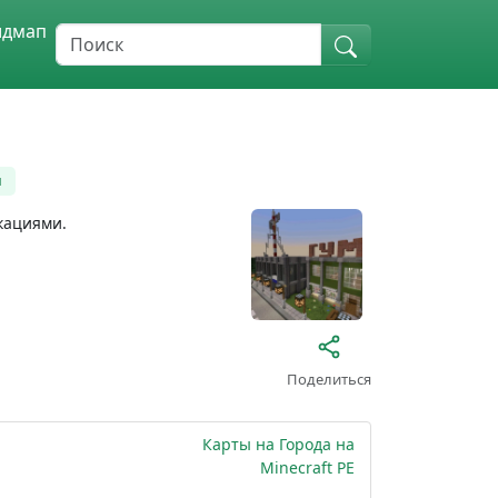
идмап
н
кациями.
Поделиться
Карты на Города на
Minecraft PE