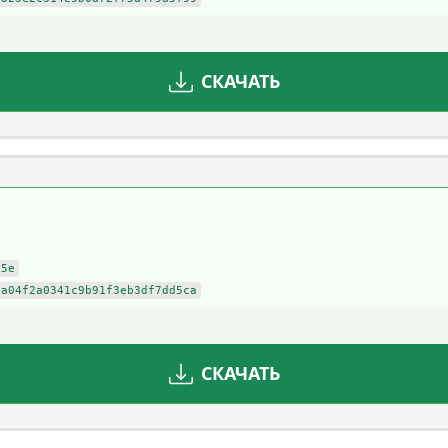
СКАЧАТЬ
a5e
ca04f2a0341c9b91f3eb3df7dd5ca
СКАЧАТЬ