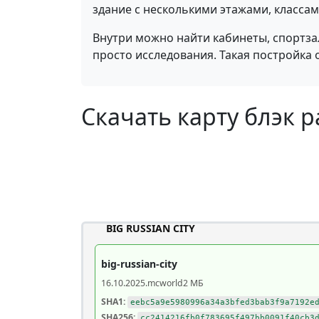
здание с несколькими этажами, класса
Внутри можно найти кабинеты, спортза
просто исследования. Такая постройка 
Скачать карту блэк р
BIG RUSSIAN CITY
big-russian-city
16.10.2025
.mcworld
2 МБ
SHA1:
eebc5a9e5980996a34a3bfed3bab3f9a7192e
SHA256:
cc2414216fb0f783695f497bb0091f40cb3