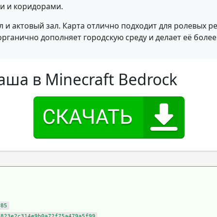
ми и коридорами.
л и актовый зал. Карта отлично подходит для ролевых 
органично дополняет городскую среду и делает её более
аша в Minecraft Bedrock
d85
d823e2c314e9b0a72f75a479a5f99