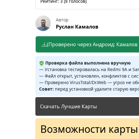
Рейтинг:
3
(
8
голосов)
Автор
Руслан Камалов
(Проверено через Андроид: Камалов Р
Проверка файла выполнена вручную
— Установка тестировалась на Redmi 9A и S
— Файл открыт, установлен, конфликтов с си
— Проверено VirusTotal/Dr.Web — угроз не о
Совет:
перед установкой удалите старую верс
Скачать Лучшие Карты
Возможности карты