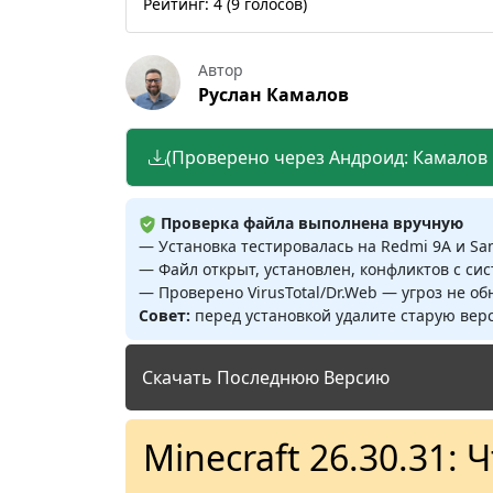
Рейтинг:
4
(
9
голосов)
Автор
Руслан Камалов
(Проверено через Андроид: Камалов Р
Проверка файла выполнена вручную
— Установка тестировалась на Redmi 9A и S
— Файл открыт, установлен, конфликтов с си
— Проверено VirusTotal/Dr.Web — угроз не о
Совет:
перед установкой удалите старую верс
Скачать Последнюю Версию
Minecraft 26.30.31: 