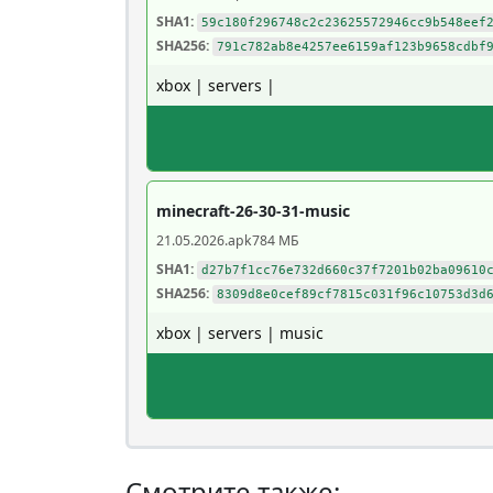
SHA1:
59c180f296748c2c23625572946cc9b548eef
SHA256:
791c782ab8e4257ee6159af123b9658cdbf
xbox | servers |
minecraft-26-30-31-music
21.05.2026
.apk
784 МБ
SHA1:
d27b7f1cc76e732d660c37f7201b02ba09610
SHA256:
8309d8e0cef89cf7815c031f96c10753d3d
xbox | servers | music
Смотрите также: