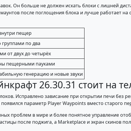
авок. Он больше не должен искать блоки с лишней дист
 маунтов после поглощения блока и лучше работает на 
внутри пещер
о группами по два
ми от двух до четырёх
ены пещерными пауками
табильную генерацию и новые звуки
нкрафт 26.30.31 стоит на т
локов. Исправлено зависание при открытии печи без ре
 появился параметр Player Waypoints вместо старого пер
пных проблем в мире и более понятное управление ото
астицы после поджига, а Marketplace и экран скинов п