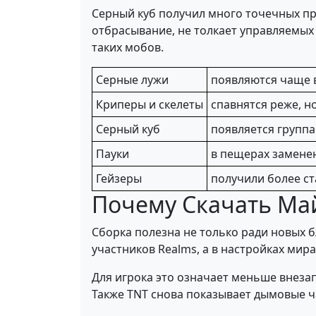
Серный куб получил много точечных пр
отбрасывание, не толкает управляемых
таких мобов.
Серные лужи
появляются чаще 
Криперы и скелеты
спавнятся реже, н
Серный куб
появляется группа
Пауки
в пещерах замен
Гейзеры
получили более с
Почему Скачать Май
Сборка полезна не только ради новых б
участников Realms, а в настройках мира
Для игрока это означает меньше внеза
Также TNT снова показывает дымовые ч