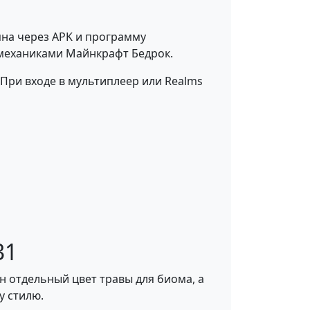
упна через APK и программу
и механиками Майнкрафт Бедрок.
 При входе в мультиплеер или Realms
31
 отдельный цвет травы для биома, а
у стилю.