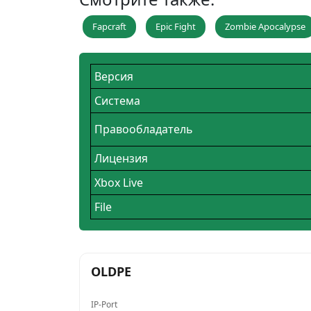
Fapcraft
Epic Fight
Zombie Apocalypse
Версия
Система
Правообладатель
Лицензия
Xbox Live
File
OLDPE
IP-Port