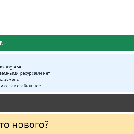
.)
amsung A54
стемными ресурсами нет
бнаружено
ию, так стабильнее.
Что нового?