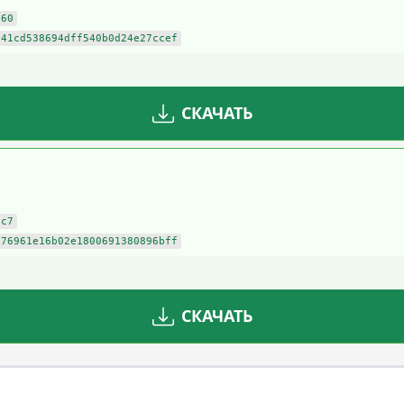
260
941cd538694dff540b0d24e27ccef
СКАЧАТЬ
cc7
676961e16b02e1800691380896bff
СКАЧАТЬ