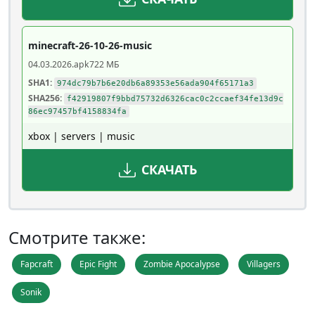
minecraft-26-10-26-music
04.03.2026
.apk
722 МБ
SHA1:
974dc79b7b6e20db6a89353e56ada904f65171a3
SHA256:
f42919807f9bbd75732d6326cac0c2ccaef34fe13d9c
86ec97457bf4158834fa
xbox | servers | music
СКАЧАТЬ
Смотрите также:
Fapcraft
Epic Fight
Zombie Apocalypse
Villagers
Sonik