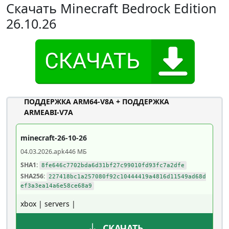
Скачать Minecraft Bedrock Edition
26.10.26
ПОДДЕРЖКА ARM64-V8A + ПОДДЕРЖКА
ARMEABI-V7A
minecraft-26-10-26
04.03.2026
.apk
446 МБ
SHA1:
8fe646c7702bda6d31bf27c99010fd93fc7a2dfe
SHA256:
227418bc1a257080f92c10444419a4816d11549ad68d
ef3a3ea14a6e58ce68a9
xbox | servers |
СКАЧАТЬ