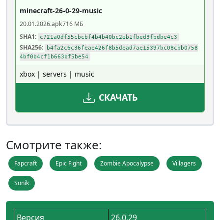
minecraft-26-0-29-music
20.01.2026
.apk
716 МБ
SHA1:
c721a0df55cbcbf4b4b40bc2eb1fbed3fbdbe4c3
SHA256:
b4fa2c6c36feae426f8b5dead7ae15397bc08cbb0758
4bf0b4cf1b663bf5be54
xbox | servers | music
СКАЧАТЬ
Смотрите также:
Fapcraft
Epic Fight
Zombie Apocalypse
Villagers
Sonik
Версия
26.0.29