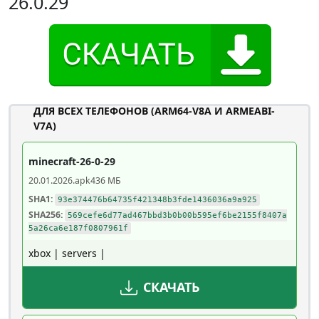
26.0.29
ДЛЯ ВСЕХ ТЕЛЕФОНОВ (ARM64-V8A И ARMEABI-
V7A)
minecraft-26-0-29
20.01.2026
.apk
436 МБ
SHA1:
93e374476b64735f421348b3fde1436036a9a925
SHA256:
569cefe6d77ad467bbd3b0b00b595ef6be2155f8407a
5a26ca6e187f0807961f
xbox | servers |
СКАЧАТЬ