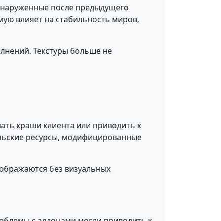
обнаруженные после предыдущего
ямую влияет на стабильность миров,
олнений. Текстуры больше не
ывать краши клиента или приводить к
ельские ресурсы, модифицированные
тображаются без визуальных
облемы с аддонами могли приводить к