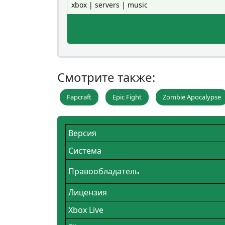
xbox | servers | music
Смотрите также:
Fapcraft
Epic Fight
Zombie Apocalypse
Версия
Система
Правообладатель
Лицензия
Xbox Live