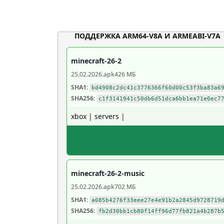
ПОДДЕРЖКА ARM64-V8A И ARMEABI-V7A
minecraft-26-2
25.02.2026
.apk
426 МБ
SHA1:
bd4908c2dc41c3776366f60d00c53f3ba83a6
SHA256:
c1f3141941c50db6d51dca6bb1ea71e0ec7
xbox | servers |
minecraft-26-2-music
25.02.2026
.apk
702 МБ
SHA1:
a085b4276f33eee27e4e91b2a2845d9728719
SHA256:
fb2d30bb1cb80f14ff96d77fb821a4b287b