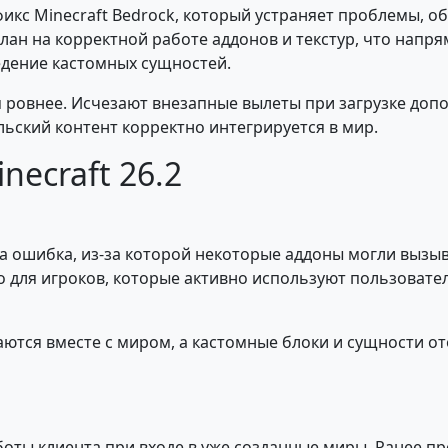
фикс Minecraft Bedrock, который устраняет проблемы, 
лан на корректной работе аддонов и текстур, что напр
едение кастомных сущностей.
 ровнее. Исчезают внезапные вылеты при загрузке доп
льский контент корректно интегрируется в мир.
necraft 26.2
нена ошибка, из-за которой некоторые аддоны могли выз
но для игроков, которые активно используют пользоват
ются вместе с миром, а кастомные блоки и сущности о
ты клиента при входе в уже созданные миры. Ранее пр