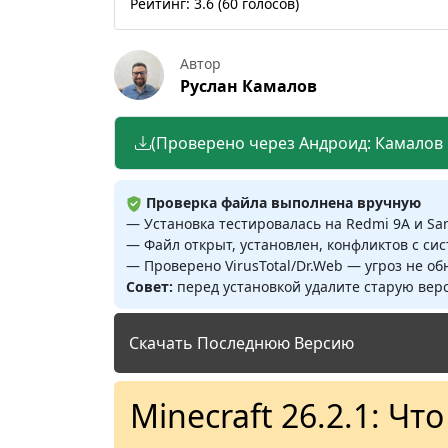
Рейтинг:
3.6
(
60
голосов)
Автор
Руслан Камалов
(Проверено через Андроид: Камалов Р
Проверка файла выполнена вручную
— Установка тестировалась на Redmi 9A и S
— Файл открыт, установлен, конфликтов с си
— Проверено VirusTotal/Dr.Web — угроз не о
Совет:
перед установкой удалите старую верс
Скачать Последнюю Версию
Minecraft 26.2.1: Чт