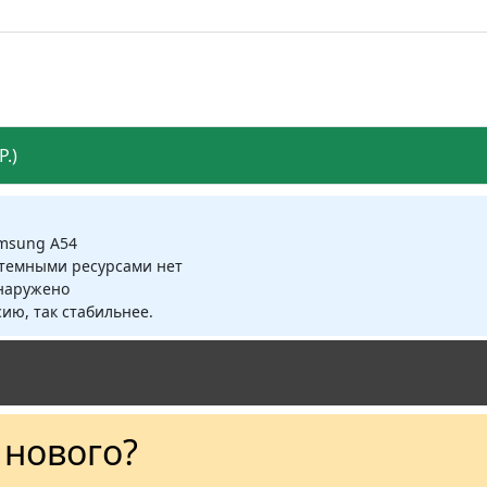
.)
amsung A54
стемными ресурсами нет
бнаружено
ию, так стабильнее.
о нового?