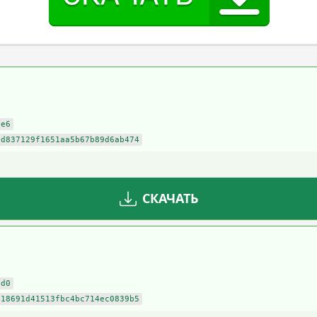
9e6
7d837129f1651aa5b67b89d6ab474
СКАЧАТЬ
dd0
518691d41513fbc4bc714ec0839b5