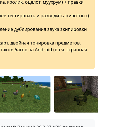
а, кролик, оцелот, муухрум) + правки
ее тестировать и разводить животных).
вление дублирования звука экипировки
 карт, двойная тонировка предметов,
акже багов на Android (в т.ч. экранная