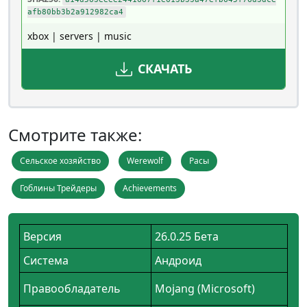
afb80bb3b2a912982ca4
xbox | servers | music
СКАЧАТЬ
Смотрите также:
Сельское хозяйство
Werewolf
Расы
Гоблины Трейдеры
Achievements
Версия
26.0.25 Бета
Система
Андроид
Правообладатель
Mojang (Microsoft)