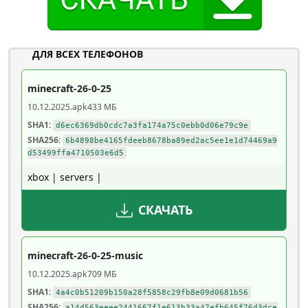
ДЛЯ ВСЕХ ТЕЛЕФОНОВ
minecraft-26-0-25
10.12.2025
.apk
433 МБ
SHA1:
d6ec6369db0cdc7a3fa174a75c0ebb0d06e79c9e
SHA256:
6b4898be4165fdeeb8678ba89ed2ac5ee1e1d74469a9
d53499ffa4710503e6d5
xbox | servers |
СКАЧАТЬ
minecraft-26-0-25-music
10.12.2025
.apk
709 МБ
SHA1:
4a4c0b51209b150a28f5858c29fb8e09d0681b56
SHA256:
a14d563eeee2441667f1e613b33a47efb645f76d3dce