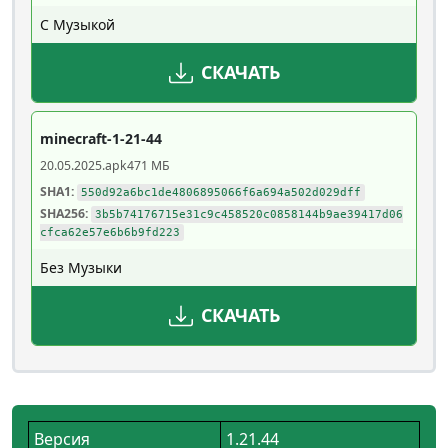
С Музыкой
СКАЧАТЬ
minecraft-1-21-44
20.05.2025
.apk
471 МБ
SHA1:
550d92a6bc1de4806895066f6a694a502d029dff
SHA256:
3b5b74176715e31c9c458520c0858144b9ae39417d06
cfca62e57e6b6b9fd223
Без Музыки
СКАЧАТЬ
Версия
1.21.44