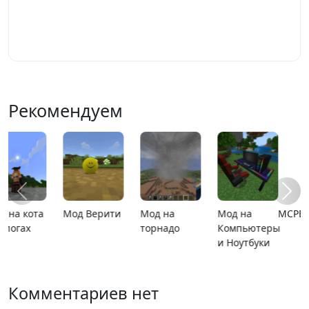
Играть
Рекомендуем
MCPE 26.13
MCPE 26.1
Карта
Карта ада
расширяющийся
барьер
Комментариев нет