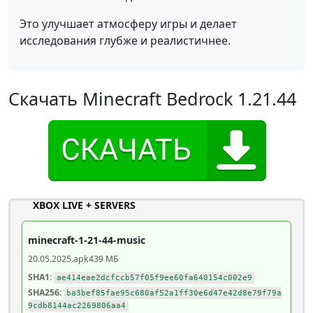
Это улучшает атмосферу игры и делает
исследования глубже и реалистичнее.
Скачать Minecraft Bedrock 1.21.44
XBOX LIVE + SERVERS
minecraft-1-21-44-music
20.05.2025
.apk
439 МБ
SHA1:
ae414eae2dcfccb57f05f9ee60fa640154c002e9
SHA256:
ba3bef85fae95c680af52a1ff30e6d47e42d8e79f79a
9cdb8144ac2269806aa4