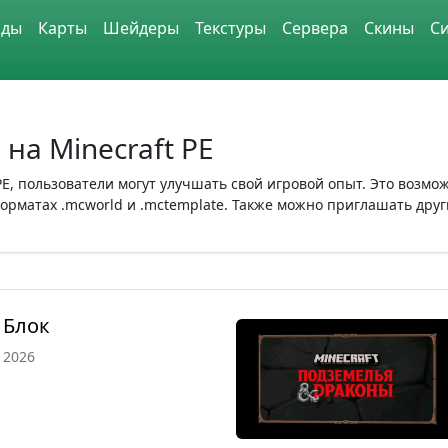
ды
Карты
Шейдеры
Текстуры
Сервера
Скины
С
на Minecraft PE
PE, пользователи могут улучшать свой игровой опыт. Это возм
рматах .mcworld и .mctemplate. Также можно приглашать други
 Блок
, 2026