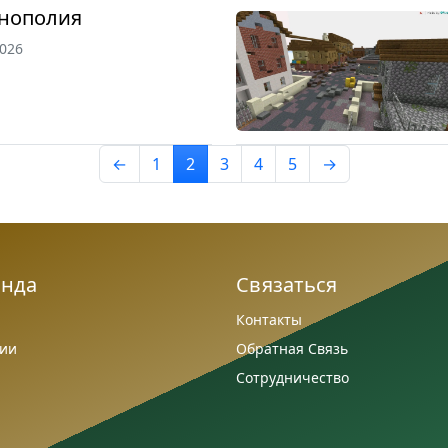
йнополия
2026
←
1
2
3
4
5
→
анда
Связаться
Контакты
сии
Обратная Связь
Сотрудничество