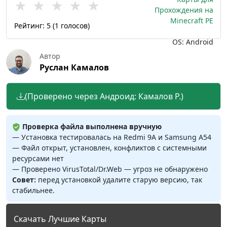
★
★
★
★
★
Прохождения на
Minecraft PE
Рейтинг:
5
(
1
голосов)
OS: Android
Автор
Руслан Камалов
(Проверено через Андроид: Камалов Р.)
Проверка файла выполнена вручную
— Установка тестировалась на Redmi 9A и Samsung A54
— Файл открыт, установлен, конфликтов с системными
ресурсами нет
— Проверено VirusTotal/Dr.Web — угроз не обнаружено
Совет:
перед установкой удалите старую версию, так
стабильнее.
Скачать Лучшие Карты