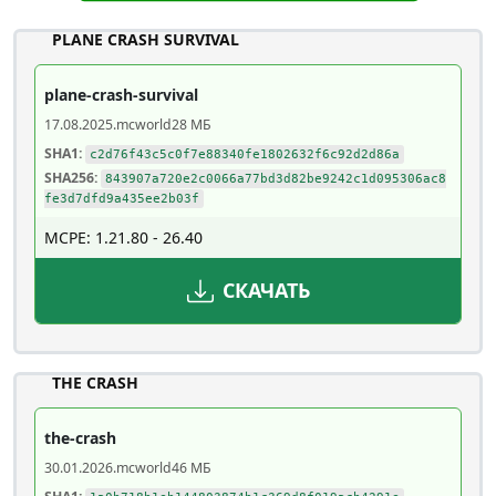
PLANE CRASH SURVIVAL
plane-crash-survival
17.08.2025
.mcworld
28 МБ
SHA1:
c2d76f43c5c0f7e88340fe1802632f6c92d2d86a
SHA256:
843907a720e2c0066a77bd3d82be9242c1d095306ac8
fe3d7dfd9a435ee2b03f
MCPE: 1.21.80 - 26.40
СКАЧАТЬ
THE CRASH
the-crash
30.01.2026
.mcworld
46 МБ