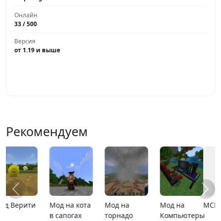
Онлайн
33 / 500
Версия
от 1.19 и выше
Играть
Рекомендуем
MCPE 26.13
MCPE 26.1
Карта
Карта ада
ры
расширяющийся