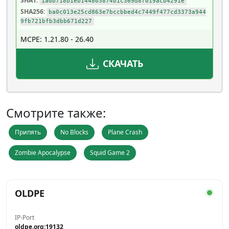
SHA1:
1a0b718b1eb144803874b1c369d8f019acb4291e
SHA256:
ba0c013e25cd863e7bccbbed4c7449f477cd3373a944
9fb721bfb3dbb671d227
MCPE: 1.21.80 - 26.40
СКАЧАТЬ
Смотрите также:
Припять
No Blocks
Plane Crash
Zombie Apocalypse
Squid Game 2
OLDPE
IP-Port
oldpe.org:19132