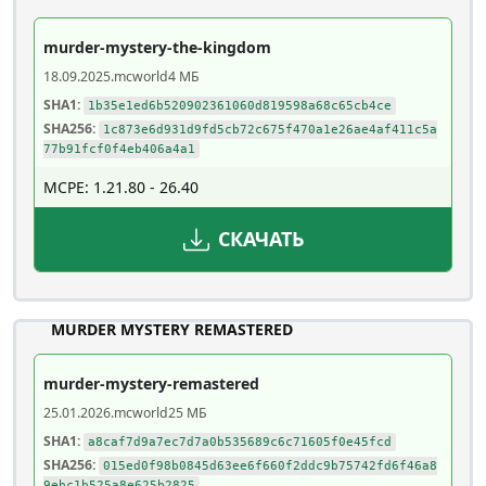
murder-mystery-the-kingdom
18.09.2025
.mcworld
4 МБ
SHA1:
1b35e1ed6b520902361060d819598a68c65cb4ce
SHA256:
1c873e6d931d9fd5cb72c675f470a1e26ae4af411c5a
77b91fcf0f4eb406a4a1
MCPE: 1.21.80 - 26.40
СКАЧАТЬ
MURDER MYSTERY REMASTERED
murder-mystery-remastered
25.01.2026
.mcworld
25 МБ
SHA1:
a8caf7d9a7ec7d7a0b535689c6c71605f0e45fcd
SHA256:
015ed0f98b0845d63ee6f660f2ddc9b75742fd6f46a8
9ebc1b525a8e625b2825