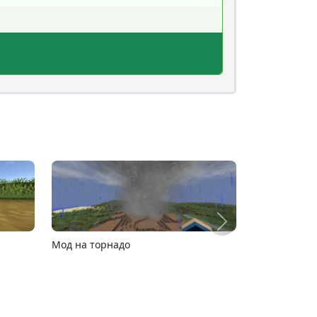
его внутри у милого улыбающегося
о любому геймеру.
 одежде трехмерные, за счет чего
 26.1
Карта ада