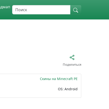
идмап
Поделиться
Скины на Minecraft PE
OS: Android