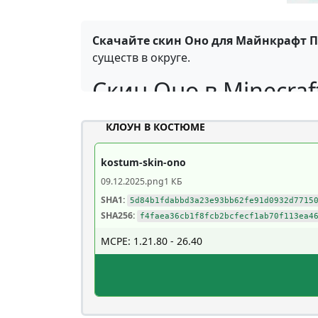
Скачайте скин Оно для Майнкрафт ПЕ
существ в округе.
Скин Оно в Minecraft
Образ безжалостного клоуна Пеннивайз
КЛОУН В КОСТЮМЕ
надежно отпечатался в сознании поклон
kostum-skin-ono
Теперь клоун готов вселиться и в Стив
Майнкрафт ПЕ и щеголять в нем по про
09.12.2025
.png
1 КБ
SHA1:
5d84b1fdabbd3a23e93bb62fe91d0932d7715
В таком виде получится испугать друзе
SHA256:
f4faea36cb1f8fcb2bcfecf1ab70f113ea4
для MCPE
!
MCPE: 1.21.80 - 26.40
Клоун в костюме
Этот скин Оно на Minecraft PE понрав
костюм с красивой брошкой-цветочком 