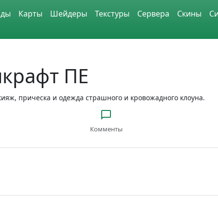
ды
Карты
Шейдеры
Текстуры
Сервера
Скины
С
нкрафт ПЕ
акияж, прическа и одежда страшного и кровожадного клоуна.
Комменты