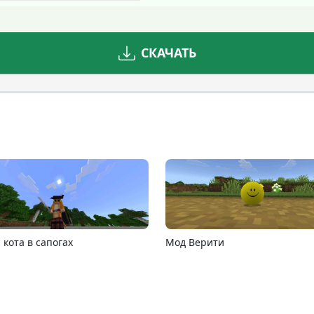
к, который демонстрирует внешность чудовища, живущ
СКАЧАТЬ
а, кровавые брызги на лице — от такого станет страшн
отистый с красными элементами. Некоторые декорации на
енно.
 Ноутбуки
MCPE 26.13
MCPE