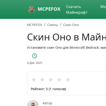
Skip to main content
Скачать
Мо
MCPEFOX
Майнкрафт
MCPEFOX
Скины
Скин Оно
Скин Оно в Май
Установите скин Оно для Minecraft Bedrock: м
9 Дек 2025
★
★
★
★
★
Рейтинг:
5
(
1
голосов)
Автор