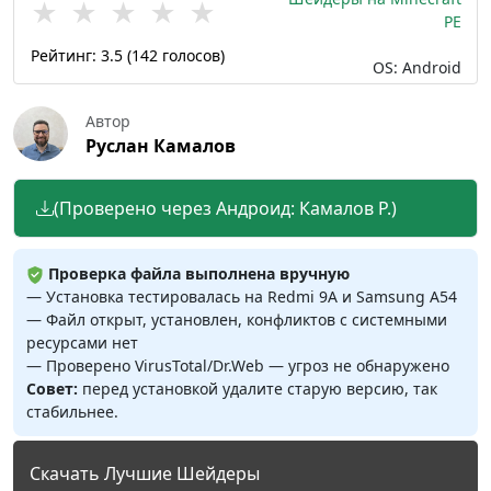
★
★
★
★
★
PE
Рейтинг:
3.5
(
142
голосов)
OS: Android
Автор
Руслан Камалов
(Проверено через Андроид: Камалов Р.)
Проверка файла выполнена вручную
— Установка тестировалась на Redmi 9A и Samsung A54
— Файл открыт, установлен, конфликтов с системными
ресурсами нет
— Проверено VirusTotal/Dr.Web — угроз не обнаружено
Совет:
перед установкой удалите старую версию, так
стабильнее.
Скачать Лучшие Шейдеры