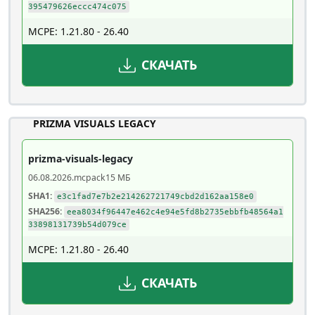
395479626eccc474c075
MCPE: 1.21.80 - 26.40
СКАЧАТЬ
PRIZMA VISUALS LEGACY
prizma-visuals-legacy
06.08.2026
.mcpack
15 МБ
SHA1:
e3c1fad7e7b2e214262721749cbd2d162aa158e0
SHA256:
eea8034f96447e462c4e94e5fd8b2735ebbfb48564a1
33898131739b54d079ce
MCPE: 1.21.80 - 26.40
СКАЧАТЬ