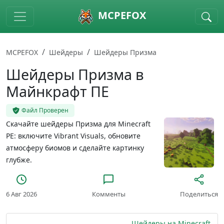
Skip to main content
MCPEFOX
MCPEFOX
Шейдеры
Шейдеры Призма
Шейдеры Призма в
Майнкрафт ПЕ
Файл Проверен
Скачайте шейдеры Призма для Minecraft
PE: включите Vibrant Visuals, обновите
атмосферу биомов и сделайте картинку
глубже.
6 Авг 2026
Комменты
Поделиться
Шейдеры на Minecraft