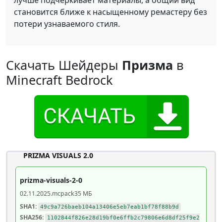
лучше подчеркивает материалы, а общий вид
становится ближе к насыщенному ремастеру без
потери узнаваемого стиля.
Скачать Шейдеры
Призма
в
Minecraft Bedrock
PRIZMA VISUALS 2.0
prizma-visuals-2-0
02.11.2025
.mcpack
35 МБ
SHA1:
49c9a726baeb104a13406e5eb7eab1bf78f88b9d
SHA256:
1102844f826e28d19bf0e6ffb2c79806e6d8df25f9e2