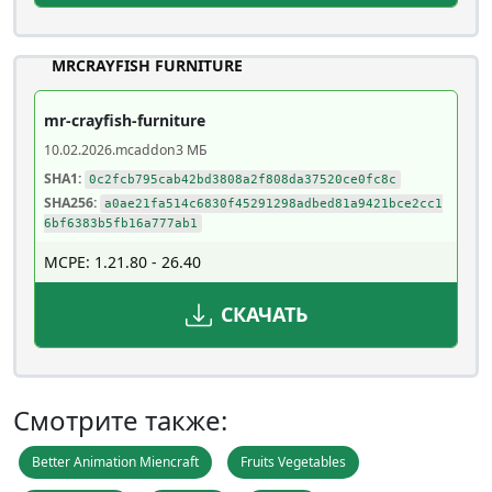
MRCRAYFISH FURNITURE
mr-crayfish-furniture
10.02.2026
.mcaddon
3 МБ
SHA1:
0c2fcb795cab42bd3808a2f808da37520ce0fc8c
SHA256:
a0ae21fa514c6830f45291298adbed81a9421bce2cc1
6bf6383b5fb16a777ab1
MCPE: 1.21.80 - 26.40
СКАЧАТЬ
Смотрите также:
Better Animation Miencraft
Fruits Vegetables