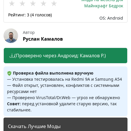
★
★
★
★
★
Майнкрафт Бедрок
Рейтинг:
3
(
4
голосов)
OS: Android
Автор
Руслан Камалов
(Проверено через Андроид: Камалов Р.)
Проверка файла выполнена вручную
— Установка тестировалась на Redmi 9A и Samsung A54
— Файл открыт, установлен, конфликтов с системными
ресурсами нет
— Проверено VirusTotal/Dr.Web — угроз не обнаружено
Совет:
перед установкой удалите старую версию, так
стабильнее.
Скачать Лучшие Моды