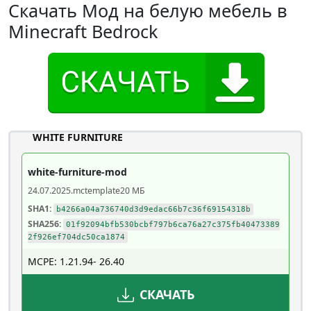
Скачать Мод на белую мебель в
Minecraft Bedrock
WHITE FURNITURE
white-furniture-mod
24.07.2025
.mctemplate
20 МБ
SHA1:
b4266a04a736740d3d9edac66b7c36f69154318b
SHA256:
01f92094bfb530bcbf797b6ca76a27c375fb40473389
2f926ef704dc50ca1874
MCPE: 1.21.94- 26.40
СКАЧАТЬ