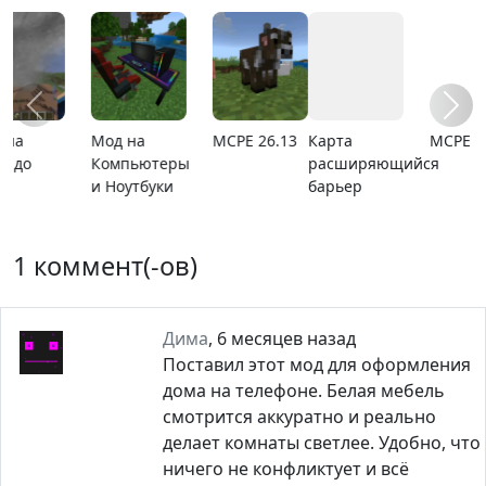
Карта
MCPE 26.1
Карта ада
Мод I Heard
расширяющийся
It Too
барьер
1 коммент(-ов)
Дима
,
6 месяцев назад
Поставил этот мод для оформления
дома на телефоне. Белая мебель
смотрится аккуратно и реально
делает комнаты светлее. Удобно, что
ничего не конфликтует и всё