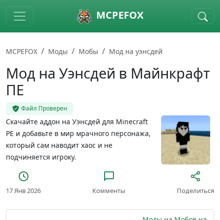
Skip to main content
MCPEFOX
MCPEFOX
Моды
Мобы
Мод на уэнсдей
Мод на Уэнсдей в Майнкрафт
ПЕ
Файл Проверен
Скачайте аддон на Уэнсдей для Minecraft
PE и добавьте в мир мрачного персонажа,
который сам наводит хаос и не
подчиняется игроку.
17 Янв 2026
Комменты
Поделиться
Моды на Мобов на