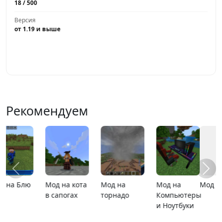
18 / 500
Версия
от 1.19 и выше
Играть
Рекомендуем
Мод Верити
MCPE 26.13
MCPE 26.1
Карта ада