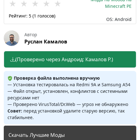
★
★
★
★
★
Minecraft PE
Рейтинг:
5
(
1
голосов)
OS: Android
Автор
Руслан Камалов
(Проверено через Андроид: Камалов Р.)
Проверка файла выполнена вручную
— Установка тестировалась на Redmi 9A и Samsung A54
— Файл открыт, установлен, конфликтов с системными
ресурсами нет
— Проверено VirusTotal/Dr.Web — угроз не обнаружено
Совет:
перед установкой удалите старую версию, так
стабильнее.
Скачать Лучшие Моды