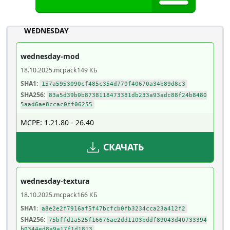
WEDNESDAY
wednesday-mod
18.10.2025
.mcpack
149 КБ
SHA1:
157a5953090cf485c354d770f40670a34b89d8c3
SHA256:
83a5d39b0b8738118473381db233a93adc88f24b8480
5aad6ae8ccac0ff06255
MCPE: 1.21.80 - 26.40
СКАЧАТЬ
wednesday-textura
18.10.2025
.mcpack
166 КБ
SHA1:
a8e2e2f7916af5f47bcfcb0fb3234cca23a412f2
SHA256:
75bffd1a525f16676ae2dd1103bddf89043d40733394
b0344ed8a9a17f1d1813