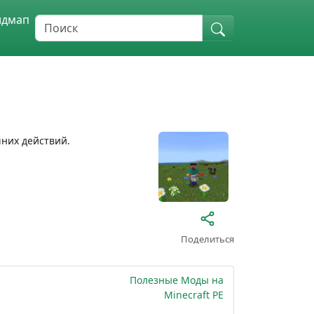
идмап
шних действий.
Поделиться
Полезные Моды на
Minecraft PE