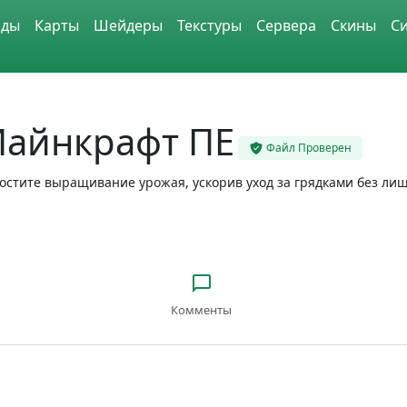
ды
Карты
Шейдеры
Текстуры
Сервера
Скины
С
Майнкрафт ПЕ
Файл Проверен
простите выращивание урожая, ускорив уход за грядками без ли
Комменты