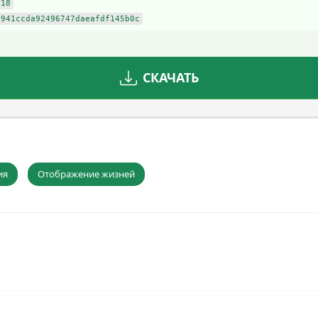
c18
a941ccda92496747daeafdf145b0c
СКАЧАТЬ
ия
Отображение жизней