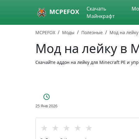
Skip to main content
Скачать
Мо
MCPEFOX
Майнкрафт
MCPEFOX
Моды
Полезные
Мод на лейку
Мод на лейку в 
Скачайте аддон на лейку для Minecraft PE и у
25 Янв 2026
★
★
★
★
★