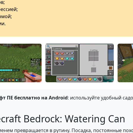
в;
ессией;
рмой;
ии.
т ПЕ бесплатно на Android
: используйте удобный сад
craft Bedrock: Watering Can
еменем превращается в рутину. Посадка, постоянные по