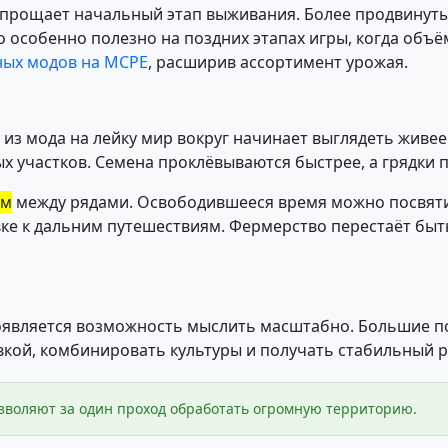
упрощает начальный этап выживания. Более продвинут
о особенно полезно на поздних этапах игры, когда объ
ных модов на MCPE
, расширив ассортимент урожая.
з мода на лейку мир вокруг начинает выглядеть живее. 
х участков. Семена проклёвываются быстрее, а грядки
ом
между рядами. Освободившееся время можно посвяти
ке к дальним путешествиям. Фермерство перестаёт быт
 появляется возможность мыслить масштабно. Большие 
ой, комбинировать культуры и получать стабильный ре
зволяют за один проход обработать огромную территорию.