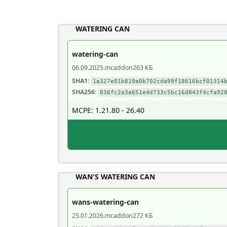
WATERING CAN
watering-can
06.09.2025
.mcaddon
263 КБ
SHA1:
1a327e01b819a0b702cda99f18616bcf01314
SHA256:
836fc2a3a651e4d733c5bc16d843f4cfa92
MCPE: 1.21.80 - 26.40
WAN'S WATERING CAN
wans-watering-can
25.01.2026
.mcaddon
272 КБ