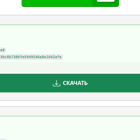
be8
83bc8b7386fe5949546e8e1042afe
СКАЧАТЬ