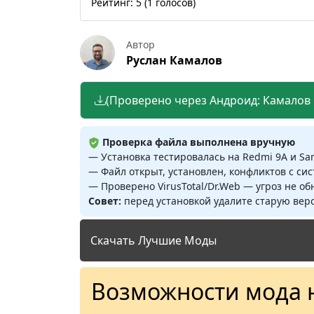
Рейтинг:
5
(
1
голосов)
Автор
Руслан Камалов
(Проверено через Андроид: Камалов Р
Проверка файла выполнена вручную
— Установка тестировалась на Redmi 9A и S
— Файл открыт, установлен, конфликтов с си
— Проверено VirusTotal/Dr.Web — угроз не о
Совет:
перед установкой удалите старую верс
Скачать Лучшие Моды
Возможности мода 