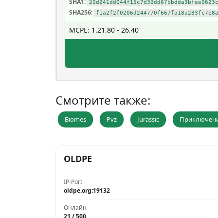
SHA1:
20d241dd044f15c7d39dd67bbdda3bfee9623
SHA256:
f1a2f2f0206d244770f667fa18a283fc7e8
MCPE: 1.21.80 - 26.40
Смотрите также:
Biomes
Pvz
Jurassic
Приключен
OLDPE
IP-Port
oldpe.org:19132
Онлайн
21 / 500