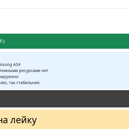
.)
amsung A54
стемными ресурсами нет
бнаружено
ию, так стабильнее.
на лейку