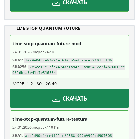
СКАЧАТЬ
TIME STOP QUANTUM FUTURE
time-stop-quantum-future-mod
24.01.2026
.mcpack
47 КБ
SHA1:
1079e0485e67694e1630db5adcabce52601fbf36
SHA256:
2c6cc18e17fc4424ac1a94753a9a9462c2f4b76013ee
931dbba8e41c7e516534
MCPE: 1.21.80 - 26.40
СКАЧАТЬ
time-stop-quantum-future-textura
24.01.2026
.mcpack
410 КБ
SHA1:
acc1d90d44ce9f01fc22868f092b9992dd907606