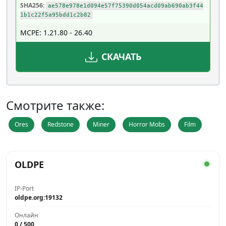
SHA256:
ae578e978e1d094e57f75390d054acd09ab690ab3f44
1b1c22f5a95bdd1c2b82
MCPE: 1.21.80 - 26.40
СКАЧАТЬ
Смотрите также:
Ores
Redstone
Miner
Horror Mobs
Film
OLDPE
IP-Port
oldpe.org:19132
Онлайн
0 / 500