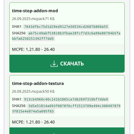
time-stop-addon-mod
26.09.2025
.mcpack
71 КБ
SHA1:
7643dfbc75d1d29ed9127e50534cd2687b860a55
SHA256:
ab75c49abf53818b3fbae28fcf7d3c6a99e80794b5fa
bbfa6250251392ff7dd5
MCPE: 1.21.80 - 26.40
СКАЧАТЬ
time-stop-addon-textura
26.09.2025
.mcpack
50 КБ
SHA1:
913cb4960c40c141b2065ce7db269f310bf7dde9
SHA256:
3d5e51814a093f0878f6cff2513709e494c308497879
3f815e4e874a5a095f65
MCPE: 1.21.80 - 26.40