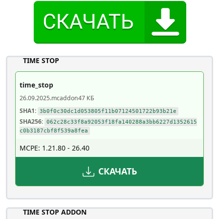
TIME STOP
time_stop
26.09.2025
.mcaddon
47 КБ
SHA1:
3b0f0c30dc1d053805f11b07124501722b93b21e
SHA256:
062c28c33f8a92053f18fa140288a3bb6227d1352615
c0b3187cbf8f539a8fea
MCPE: 1.21.80 - 26.40
СКАЧАТЬ
TIME STOP ADDON