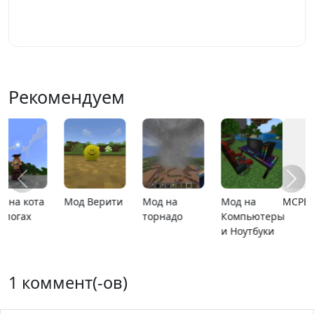
Играть
Рекомендуем
MCPE 26.13
MCPE 26.1
Карта
Карта ада
расширяющийся
барьер
1 коммент(-ов)