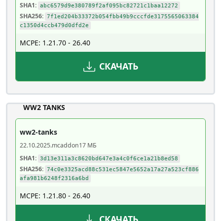
SHA1:
abc6579d9e380789f2af095bc82721c1baa12272
SHA256:
7f1ed204b33372b054fbb49b9cccfde3175565063384
c1350d4ccb479d0dfd2e
MCPE: 1.21.70 - 26.40
СКАЧАТЬ
WW2 TANKS
ww2-tanks
22.10.2025
.mcaddon
17 МБ
SHA1:
3d13e311a3c8620bd647e3a4c0f6ce1a21b8ed58
SHA256:
74c0e3325acd88c531ec5847e5652a17a27a523cf886
afa981b6248f2316a6bd
MCPE: 1.21.80 - 26.40
СКАЧАТЬ