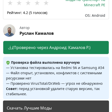
★
★
★
★
★
Minecraft PE
Рейтинг:
4.2
(
5
голосов)
OS: Android
Автор
Руслан Камалов
(Проверено через Андроид: Камалов Р.)
Проверка файла выполнена вручную
— Установка тестировалась на Redmi 9A и Samsung A54
— Файл открыт, установлен, конфликтов с системными
ресурсами нет
— Проверено VirusTotal/Dr.Web — угроз не обнаружено
Совет:
перед установкой удалите старую версию, так
стабильнее.
Скачать Лучшие Моды