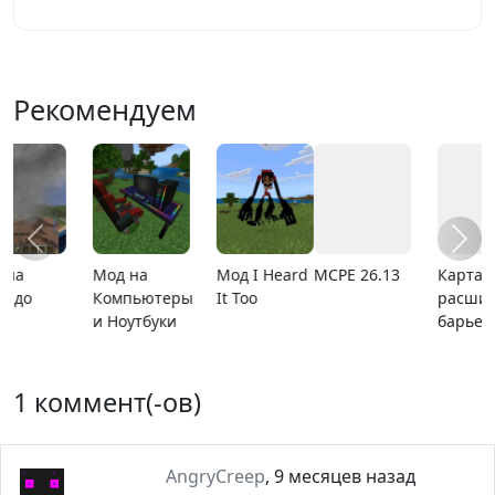
Рекомендуем
MCPE 26.13
Карта
MCPE 26.1
Карта ада
расширяющийся
барьер
1 коммент(-ов)
AngryCreep
,
9 месяцев назад