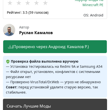
★
★
★
★
★
Minecraft PE
Рейтинг:
3.5
(
59
голосов)
OS: Android
Автор
Руслан Камалов
(Проверено через Андроид: Камалов Р.)
Проверка файла выполнена вручную
— Установка тестировалась на Redmi 9A и Samsung A54
— Файл открыт, установлен, конфликтов с системными
ресурсами нет
— Проверено VirusTotal/Dr.Web — угроз не обнаружено
Совет:
перед установкой удалите старую версию, так
стабильнее.
Скачать Лучшие Моды