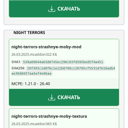
СКАЧАТЬ
NIGHT TERRORS
night-terrors-strashnye-moby-mod
26.03.2025
.mcaddon
322 КБ
SHA1:
539a09044a63d0745ec296c03fd595bed5f4a451
SHA256:
29f393c1d8f0c1e12b0790cc20795cf5531d7616adb4
ae30d6657aa5ef4e0baa
MCPE: 1.21.0 - 26.40
СКАЧАТЬ
night-terrors-strashnye-moby-textura
26.03.2025
.mcaddon
365 КБ