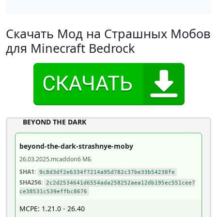
Скачать Мод на Страшных Мобов
для Minecraft Bedrock
BEYOND THE DARK
beyond-the-dark-strashnye-moby
26.03.2025
.mcaddon
6 МБ
SHA1:
9c8d3df2e6334f7214a95d782c37be33b54238fe
SHA256:
2c2d2534641d6554ada258252aea12db195ec551cee7
ce38531c539effbc8676
MCPE: 1.21.0 - 26.40